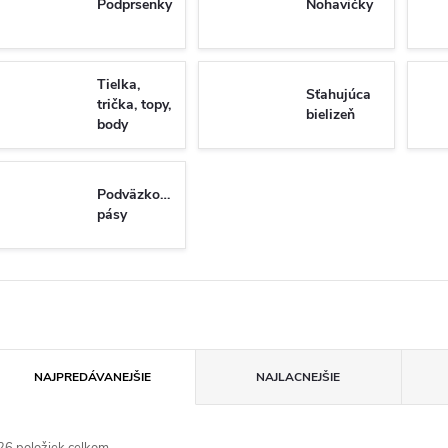
Podprsenky
Nohavičky
Tielka,
Sťahujúca
trička, topy,
bielizeň
body
Podväzkové
pásy
R
NAJPREDÁVANEJŠIE
NAJLACNEJŠIE
a