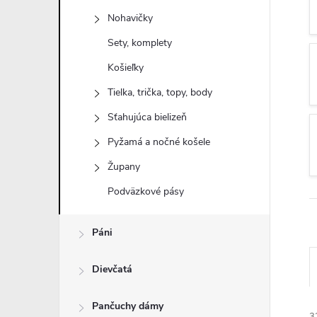
n
Nohavičky
ý
Sety, komplety
Košieľky
p
Tielka, trička, topy, body
a
Sťahujúca bielizeň
Pyžamá a nočné košele
n
Župany
e
Podväzkové pásy
l
Páni
Dievčatá
Pančuchy dámy