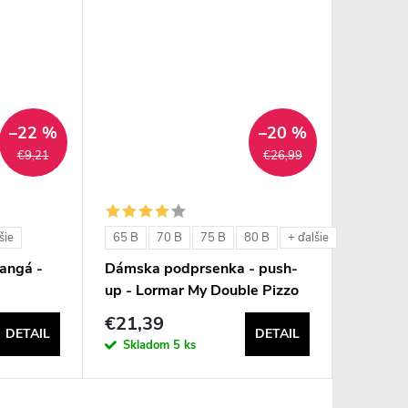
–22 %
–20 %
€9,21
€26,99
65 B
70 B
75 B
80 B
šie
+ ďalšie
angá -
Dámska podprsenka - push-
8
up - Lormar My Double Pizzo
€21,39
DETAIL
DETAIL
Skladom
5 ks