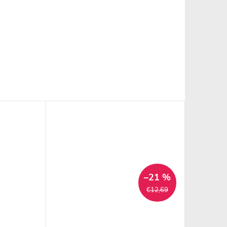
–21 %
€12,69