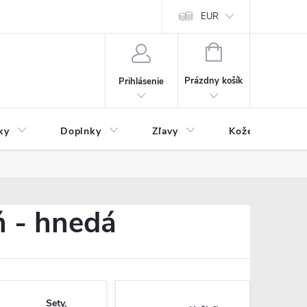
Čo inde nenájdete
Blog
EUR
NÁKUPNÝ
KOŠÍK
Prázdny košík
Prihlásenie
ky
Doplnky
Zľavy
Kožený tovar
ň - hnedá
Sety,