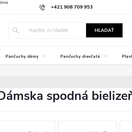
dmienky
Ochrana osobných údajov
Zásady používania cookies
+421 908 709 953
objednavky@ibielizen.sk
HĽADAŤ
Pančuchy dámy
Pančuchy dievčatá
Plav
Dámska spodná bielize