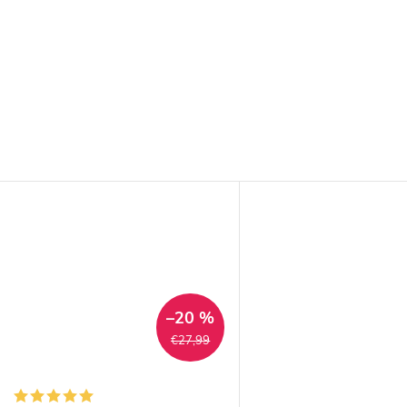
–20 %
€27,99