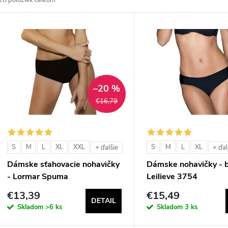
26
položiek celkom
d
V
e
ý
n
p
–20 %
€16,79
e
s
p
p
S
M
L
XL
XXL
S
M
L
XL
+ ďalšie
+ ďal
r
Dámske sťahovacie nohavičky
Dámske nohavičky - b
r
- Lormar Spuma
Leilieve 3754
o
€13,39
€15,49
o
DETAIL
d
Skladom
>6 ks
Skladom
3 ks
d