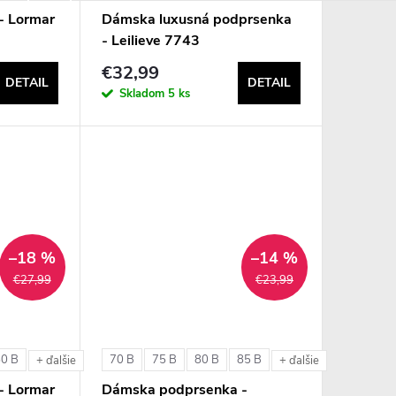
- Lormar
Dámska luxusná podprsenka
- Leilieve 7743
€32,99
DETAIL
DETAIL
Skladom
5 ks
–18 %
–14 %
€27,99
€23,99
80 B
70 B
75 B
80 B
85 B
e
+ ďalšie
+ ďalšie
- Lormar
Dámska podprsenka -