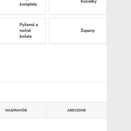
Košieľky
komplety
Pyžamá a
nočné
Župany
košele
NAJDRAHŠIE
ABECEDNE