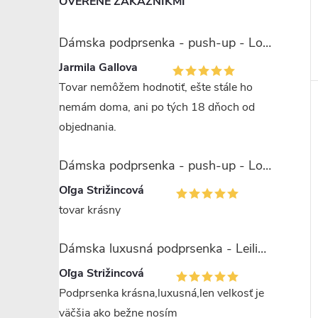
OVERENÉ ZÁKAZNÍKMI
Dámska podprsenka - push-up - Lormar Miranda
Jarmila Gallova
Tovar nemôžem hodnotiť, ešte stále ho
nemám doma, ani po tých 18 dňoch od
objednania.
Dámska podprsenka - push-up - Lormar Saten Soft up
Oľga Strižincová
tovar krásny
Dámska luxusná podprsenka - Leilieve 7743
Oľga Strižincová
Podprsenka krásna,luxusná,len velkosť je
väčšia ako bežne nosím