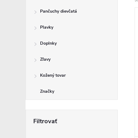
3
Pančuchy dievčatá
Plavky
Doplnky
i
i
Zľavy
Kožený tovar
Značky