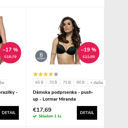
–17 %
–19 %
€18,79
€21,99
65 B
70 B
75 B
80 B
šie
+ ďalšie
razilky -
Dámska podprsenka - push-
up - Lormar Miranda
€17,69
DETAIL
DETAIL
Skladom
1 ks