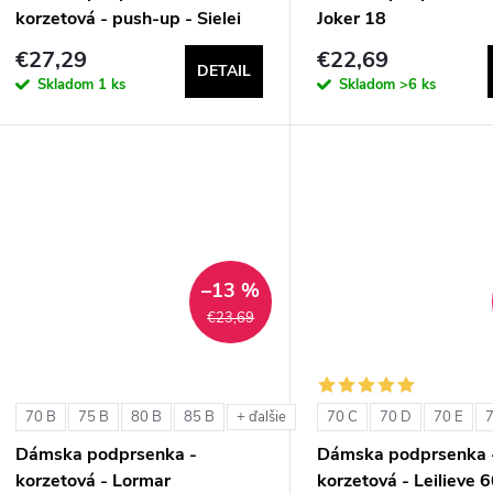
korzetová - push-up - Sielei
Joker 18
1580
€27,29
€22,69
DETAIL
Skladom
1 ks
Skladom
>6 ks
–13 %
€23,69
70 B
75 B
80 B
85 B
70 C
70 D
70 E
7
+ ďalšie
Dámska podprsenka -
Dámska podprsenka 
korzetová - Lormar
korzetová - Leilieve 