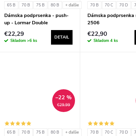
65 B
70 B
75 B
80 B
70 B
70 C
70 D
+ ďalšie
Dámska podprsenka - push-
Dámska podprsenka s
up - Lormar Double
2506
€22,29
€22,90
DETAIL
Skladom
>6 ks
Skladom
4 ks
–22 %
€29,99
65 B
70 B
75 B
80 B
70 B
70 C
70 D
+ ďalšie