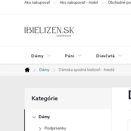
Ako nakupovať
Ako nakupovať - mobil
Obchodné po
Prejsť
na
obsah
Dámy
Páni
Dievčatá
Dámy
Dámska spodná bielizeň - hnedá
Domov
B
Preskočiť
Kategórie
kategórie
o
Dámy
č
Podprsenky