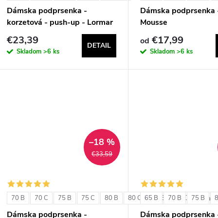
Dámska podprsenka -
Dámska podprsenka 
korzetová - push-up - Lormar
Mousse
Double Extra Pizzo
€23,39
€17,99
od
DETAIL
Skladom
>6 ks
Skladom
>6 ks
–18 %
€33,59
70 B
70 C
75 B
75 C
80 B
80 C
65 B
85 B
70 B
85 C
75 B
+ ďalši
Dámska podprsenka -
Dámska podprsenka 