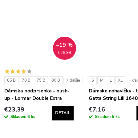
u
u
k
k
t
t
–19 %
o
€28,99
o
v
v
65 B
70 B
75 B
80 B
S
M
L
XL
+ ďalšie
+ ďal
Dámska podprsenka - push-
Dámske nohavičky - t
up - Lormar Double Extra
Gatta String Lili 164
€23,39
€7,16
DETAIL
Skladom
6 ks
Skladom
5 ks