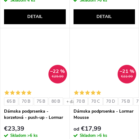
Skladom
4 ks
Skladom
>6 ks
DETAIL
DETAIL
–22 %
–21 %
€29,99
€22,99
65 B
70 B
75 B
80 B
70 B
70 C
70 D
75 B
7
+ ďalšie
Dámska podprsenka -
Dámska podprsenka - Lormar
korzetová - push-up - Lormar
Mousse
Double Extra Pizzo
€23,39
€17,99
od
Skladom
>6 ks
Skladom
>6 ks