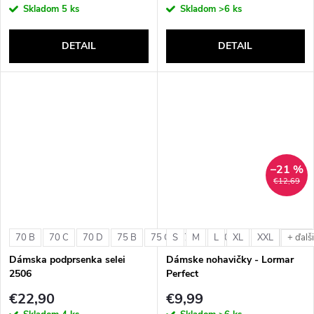
Skladom
5 ks
Skladom
>6 ks
DETAIL
DETAIL
–21 %
€12,69
70 B
70 C
70 D
75 B
75 C
S
75 D
M
L
80 B
XL
80 C
XXL
80 D
+ ďalš
Dámska podprsenka selei
Dámske nohavičky - Lormar
2506
Perfect
€22,90
€9,99