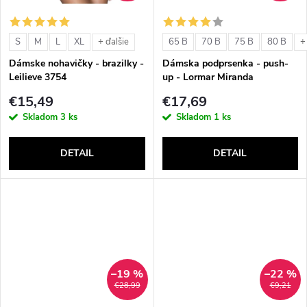
o
o
v
S
M
L
XL
65 B
70 B
75 B
80 B
+ ďalšie
+
v
Dámske nohavičky - brazilky -
Dámska podprsenka - push-
Leilieve 3754
up - Lormar Miranda
€15,49
€17,69
Skladom
3 ks
Skladom
1 ks
DETAIL
DETAIL
–19 %
–22 %
€28,99
€9,21