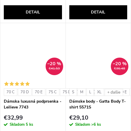
DETAIL
DETAIL
–20 %
–20 %
€41,59
€36,48
70 C
70 D
70 E
75 C
75 D
S
75 E
M
L
80 C
XL
80 D
80 E
+ ďalšie
Dámska luxusná podprsenka -
Dámske body - Gatta Body T-
Leilieve 7743
shirt 5571S
€32,99
€29,10
Skladom
5 ks
Skladom
>6 ks