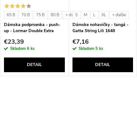
65 B
70 B
75 B
80 B
S
M
L
XL
+ ďalšie
+ ďalšie
Dámska podprsenka - push-
Dámske nohavičky - tangá -
up - Lormar Double Extra
Gatta String Lili 1648
€23,39
€7,16
Skladom
6 ks
Skladom
5 ks
DETAIL
DETAIL