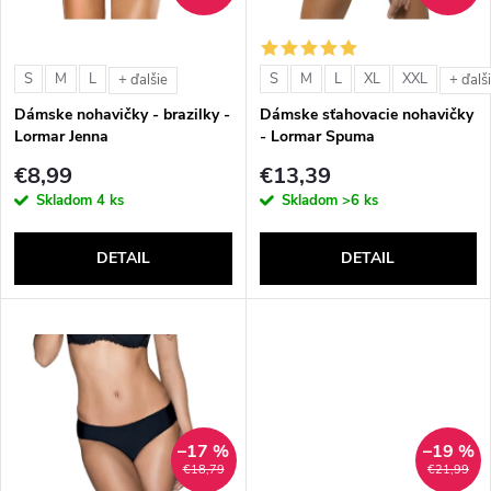
i
i
s
e
S
M
L
S
M
L
XL
XXL
+ ďalšie
+ ďalš
p
Dámske nohavičky - brazilky -
Dámske sťahovacie nohavičky
p
Lormar Jenna
- Lormar Spuma
r
€8,99
€13,39
r
Skladom
4 ks
Skladom
>6 ks
o
o
DETAIL
DETAIL
d
d
u
u
k
k
t
–17 %
–19 %
t
€18,79
€21,99