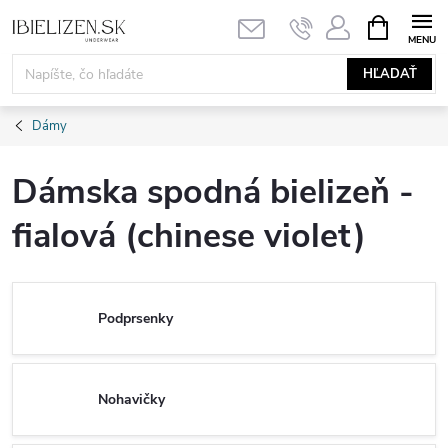
Prejsť
NÁKUPN
KOŠÍK
na
obsah
HĽADAŤ
Dámy
Dámska spodná bielizeň -
fialová (chinese violet)
Podprsenky
Nohavičky