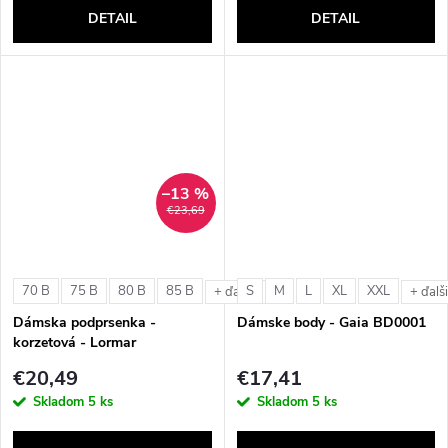
DETAIL
DETAIL
–13 %
€23,69
70 B
75 B
80 B
85 B
S
M
L
XL
XXL
+ ďalšie
+ ďalš
Dámska podprsenka -
Dámske body - Gaia BD0001
korzetová - Lormar
ExtraOrdinary Fascia
€20,49
€17,41
Skladom
5 ks
Skladom
5 ks