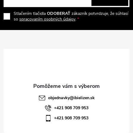
p
á
i
e
r
Stlačením tlačidla
ODOBERAŤ
zákazník potvrdzuje, že súhlasí
p
so
spracovaním osobných údajov
.
v
ä
k
t
y
v
i
ý
e
p
i
objednavky
@
ibielizen.sk
s
+421 908 709 953
+421 908 709 953
u