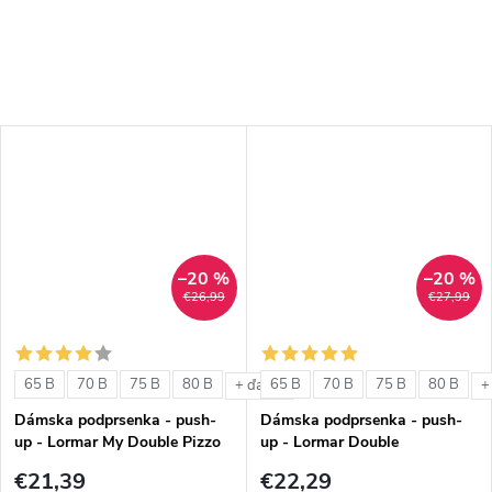
–20 %
–20 %
€26,99
€27,99
65 B
70 B
75 B
80 B
65 B
70 B
75 B
80 B
+ ďalšie
+
Dámska podprsenka - push-
Dámska podprsenka - push-
up - Lormar My Double Pizzo
up - Lormar Double
€21,39
€22,29