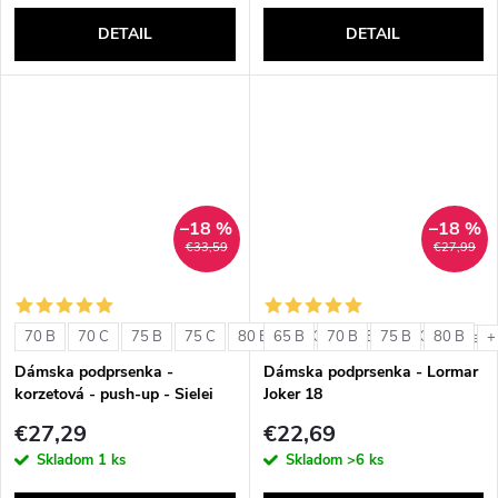
DETAIL
DETAIL
–18 %
–18 %
€33,59
€27,99
70 B
70 C
75 B
75 C
80 B
65 B
80 C
70 B
85 B
75 B
85 C
80 B
+ ďalši
+
Dámska podprsenka -
Dámska podprsenka - Lormar
korzetová - push-up - Sielei
Joker 18
1580
€27,29
€22,69
Skladom
1 ks
Skladom
>6 ks