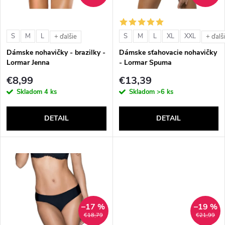
i
i
s
e
S
M
L
S
M
L
XL
XXL
+ ďalšie
+ ďalš
p
Dámske nohavičky - brazilky -
Dámske sťahovacie nohavičky
p
Lormar Jenna
- Lormar Spuma
r
€8,99
€13,39
r
Skladom
4 ks
Skladom
>6 ks
o
o
DETAIL
DETAIL
d
d
u
u
k
k
t
–17 %
–19 %
t
€18,79
€21,99