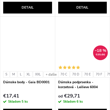
DETAIL
DETAIL
–18 %
€35,86
S
M
L
XL
XXL
70 C
70 D
70 E
70 F
7
+ ďalšie
Dámske body - Gaia BD0001
Dámska podprsenka -
korzetová - Leilieve 6004
€17,41
€29,71
od
Skladom
5 ks
Skladom
6 ks