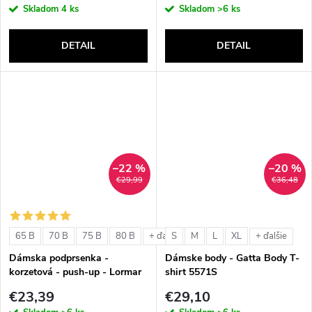
Skladom
4 ks
Skladom
>6 ks
DETAIL
DETAIL
–22 %
–20 %
€29,99
€36,48
65 B
70 B
75 B
80 B
S
M
L
XL
+ ďalšie
+ ďalšie
Dámska podprsenka -
Dámske body - Gatta Body T-
korzetová - push-up - Lormar
shirt 5571S
Double Extra Pizzo
€23,39
€29,10