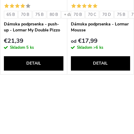
65 B
70 B
75 B
80 B
70 B
70 C
70 D
75 B
7
+ ďalšie
Dámska podprsenka - push-
Dámska podprsenka - Lormar
up - Lormar My Double Pizzo
Mousse
€21,39
€17,99
od
Skladom
5 ks
Skladom
>6 ks
DETAIL
DETAIL