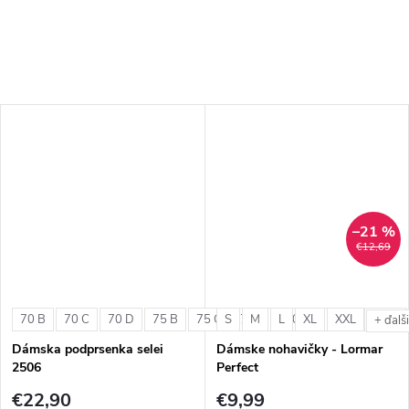
–21 %
€12,69
70 B
70 C
70 D
75 B
75 C
S
75 D
M
L
80 B
XL
80 C
XXL
80 D
+ ďalš
Dámska podprsenka selei
Dámske nohavičky - Lormar
2506
Perfect
€22,90
€9,99