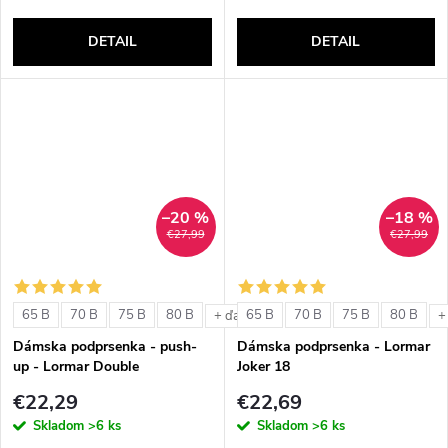
DETAIL
DETAIL
–20 %
–18 %
€27,99
€27,99
65 B
70 B
75 B
80 B
65 B
70 B
75 B
80 B
+ ďalšie
+
Dámska podprsenka - push-
Dámska podprsenka - Lormar
up - Lormar Double
Joker 18
€22,29
€22,69
Skladom
>6 ks
Skladom
>6 ks