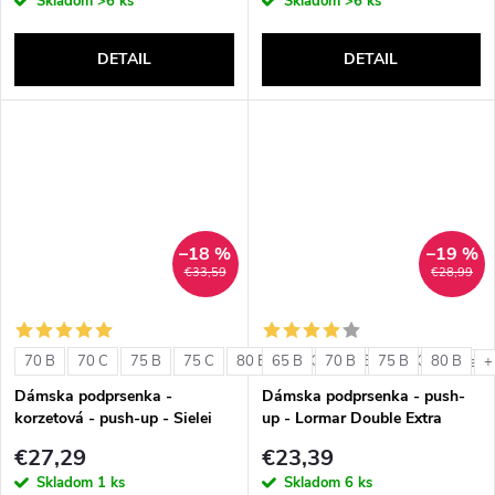
Skladom
>6 ks
Skladom
>6 ks
DETAIL
DETAIL
–18 %
–19 %
€33,59
€28,99
70 B
70 C
75 B
75 C
80 B
65 B
80 C
70 B
85 B
75 B
85 C
80 B
+ ďalši
+
Dámska podprsenka -
Dámska podprsenka - push-
korzetová - push-up - Sielei
up - Lormar Double Extra
1580
€27,29
€23,39
Skladom
1 ks
Skladom
6 ks