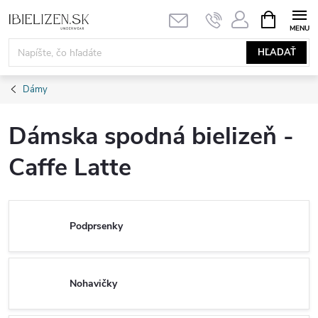
Prejsť
NÁKUPN
KOŠÍK
na
obsah
HĽADAŤ
Dámy
Dámska spodná bielizeň -
Caffe Latte
Podprsenky
Nohavičky