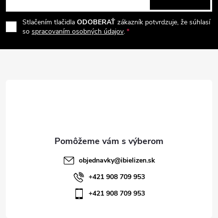
p
á
i
e
r
Stlačením tlačidla
ODOBERAŤ
zákazník potvrdzuje, že súhlasí
p
so
spracovaním osobných údajov
.
v
ä
k
t
y
v
i
ý
e
p
i
objednavky
@
ibielizen.sk
s
+421 908 709 953
+421 908 709 953
u