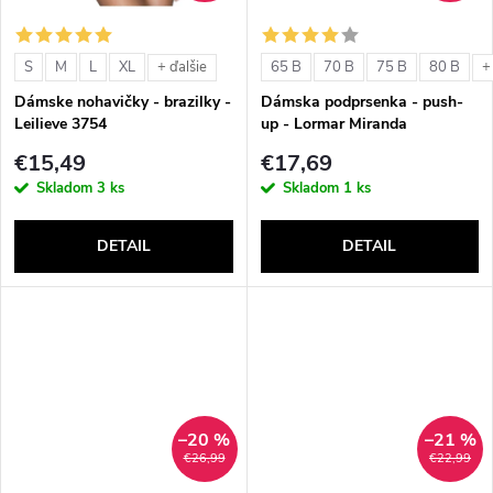
o
o
v
S
M
L
XL
65 B
70 B
75 B
80 B
+ ďalšie
+
v
Dámske nohavičky - brazilky -
Dámska podprsenka - push-
Leilieve 3754
up - Lormar Miranda
€15,49
€17,69
Skladom
3 ks
Skladom
1 ks
DETAIL
DETAIL
–20 %
–21 %
€26,99
€22,99