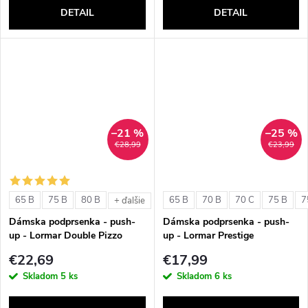
DETAIL
DETAIL
–21 %
–25 %
€28,99
€23,99
65 B
75 B
80 B
65 B
70 B
70 C
75 B
7
+ ďalšie
Dámska podprsenka - push-
Dámska podprsenka - push-
up - Lormar Double Pizzo
up - Lormar Prestige
€22,69
€17,99
Skladom
5 ks
Skladom
6 ks