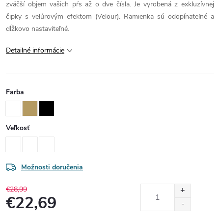
zväčší objem vašich pŕs až o dve čísla. Je vyrobená z exkluzívnej
čipky s velúrovým efektom (Velour). Ramienka sú odopínateľné a
dĺžkovo nastaviteľné.
Detailné informácie
Farba
Veľkosť
Možnosti doručenia
€28,99
€22,69
Jednotková