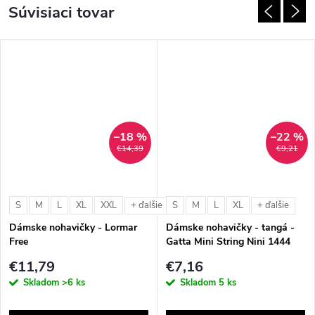
Súvisiaci tovar
–18 %
–22 %
€14,39
€9,21
S
M
L
XL
XXL
S
M
L
XL
+ ďalšie
+ ďalšie
Dámske nohavičky - Lormar
Dámske nohavičky - tangá -
Free
Gatta Mini String Nini 1444
€11,79
€7,16
Skladom
>6 ks
Skladom
5 ks