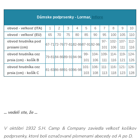
Dámske podprsenky - Lormar,
Infiore
obvod - veľkosť (ITA)
1
2
3
4
5
6
7
8
9
10
obvod - veľkosť (EU)
65
70
75
80
85
90
95
100
105
110
obvod hrudníka pod
97-
102-
107-
112-
67-71
72-76
77-81
82-86
87-91
92-96
prsiami (cm)
101
106
111
116
obvod hrudníka cez
99-
104-
109-
114-
119-
124-
79-81
84-86
89-91
94-96
prsia (cm) - košík B
101
106
111
116
121
126
obvod hrudníka cez
101-
106-
111-
116-
121-
126-
81-83
86-88
91-93
96-98
prsia (cm) - košík
C
103
108
113
118
123
128
... vedeli ste, že ...
V októbri 1932 S.H. Camp & Company zaviedla veľkosť košíkov
podprsenky, ktoré boli označované písmenami abecedy od A po D.