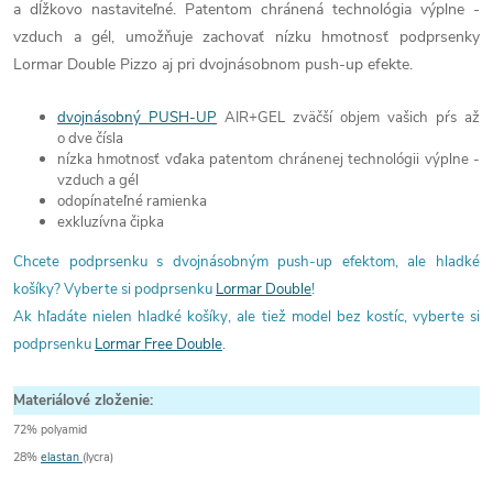
a dĺžkovo nastaviteľné. Patentom chránená technológia výplne -
vzduch a gél, umožňuje zachovať nízku hmotnosť podprsenky
Lormar Double Pizzo aj pri dvojnásobnom push-up efekte.
dvojnásobný PUSH-UP
AIR+GEL zväčší objem vašich pŕs až
o dve čísla
nízka hmotnosť vďaka patentom chránenej technológii výplne -
vzduch a gél
odopínateľné ramienka
exkluzívna čipka
Chcete podprsenku s dvojnásobným push-up efektom, ale hladké
košíky? Vyberte si podprsenku
Lormar Double
!
Ak hľadáte nielen hladké košíky, ale tiež model bez kostíc, vyberte si
podprsenku
Lormar Free Double
.
Materiálové zloženie:
72% polyamid
28%
elastan
(lycra)