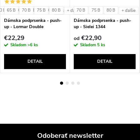
0 B
65 B
80 C
70 B
85 B
75 B
85 C
80 B
70 B
75 B
80 B
+ ďalšie
+ ďalšie
+ ďalšie
Dámska podprsenka - push-
Dámska podprsenka - push-
up - Lormar Double
up - Sielei 1344
€22,29
€22,90
od
Skladom
>6 ks
Skladom
5 ks
DETAIL
DETAIL
Odoberať newsletter