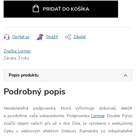
cena:
PRIDAŤ DO KOŠÍKA
Opýtať sa
Strážiť
Zdieľať
Značka:
Lormar
Záruka
:
2 roky
Popis produktu
Podrobný popis
Neodolateľná podprsenka, ktorá vyformuje dokonalý dekólt
a pozdvihne vaše sebavedomie. Podprsenka
Lormar
Double Pizzo
zväčší objem vašich pŕs až o dve čísla. Je vyrobená z exkluzívnej
čipky s velúrovým efektom (Velour). Ramienka sú odopínateľné