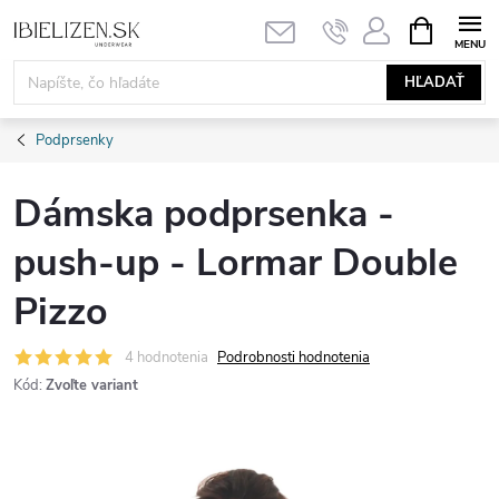
Prejsť
NÁKUPN
KOŠÍK
na
obsah
HĽADAŤ
Podprsenky
Dámska podprsenka -
push-up - Lormar Double
Pizzo
4 hodnotenia
Podrobnosti hodnotenia
Kód:
Zvoľte variant