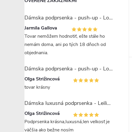
OVERENÉ ZÁKAZNÍKMI
Dámska podprsenka - push-up - Lormar Miranda
Jarmila Gallova
Tovar nemôžem hodnotiť, ešte stále ho
nemám doma, ani po tých 18 dňoch od
objednania.
Dámska podprsenka - push-up - Lormar Saten Soft up
Oľga Strižincová
tovar krásny
Dámska luxusná podprsenka - Leilieve 7743
Oľga Strižincová
Podprsenka krásna,luxusná,len velkosť je
väčšia ako bežne nosím