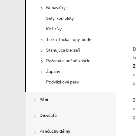
n
Nohavičky
ý
Sety, komplety
Košieľky
p
Tielka, trička, topy, body
a
D
Sťahujúca bielizeň
k
Pyžamá a nočné košele
n
Z
Župany
n
e
Podväzkové pásy
u
l
Páni
Z
m
Dievčatá
p
Pančuchy dámy