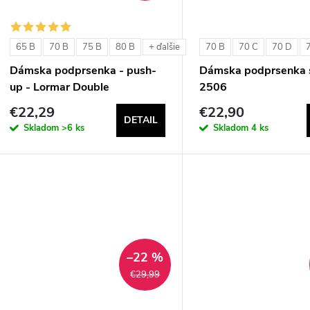
65 B
70 B
75 B
80 B
70 B
70 C
70 D
+ ďalšie
Dámska podprsenka - push-
Dámska podprsenka s
up - Lormar Double
2506
€22,29
€22,90
DETAIL
Skladom
>6 ks
Skladom
4 ks
–22 %
€29,99