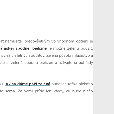
ať nemusíte, predovšetkým vo vhodnom odtieni je
ámskej spodnej bielizne
je možné zelenú použiť.
sviežich letných outfitov. Zelená pôsobí mladistvo a
pte si zelenú spodnú bielizeň a užívajte si pohľady
n (:
Ak sa dáme páči zelená
bude len ťažko niekoho
ále sama. Za vami príde len vtedy, ak bude niečo