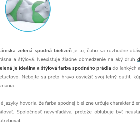
ámska zelená spodná bielizeň
je to, čoho sa rozhodne obáv
rásna a štýlová. Neexistuje žiadne obmedzenie na aký druh
d
elená je ideálna a štýlová farba spodného prádla
do ľahkých a 
etuctovo. Nebojte sa preto hravo osviežiť svoj letný outfit, kú
znania.
lé jazyky hovoria, že farba spodnej bielizne určuje charakter žie
ilovať. Spoločnosť nevyhľadáva, pretože obľubuje byť neust
otrebovať.