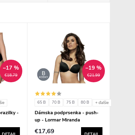
–17 %
–19 %
€18,79
€21,99
65 B
70 B
75 B
80 B
šie
+ ďalšie
razilky -
Dámska podprsenka - push-
up - Lormar Miranda
€17,69
DETAIL
DETAIL