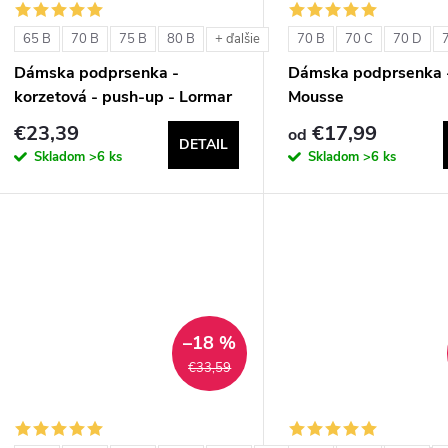
65 B
70 B
75 B
80 B
70 B
70 C
70 D
+ ďalšie
Dámska podprsenka -
Dámska podprsenka 
korzetová - push-up - Lormar
Mousse
Double Extra Pizzo
€23,39
€17,99
od
DETAIL
Skladom
>6 ks
Skladom
>6 ks
–18 %
€33,59