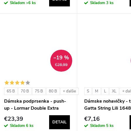
o
d
Skladom
>6 ks
Skladom
3 ks
d
u
u
k
k
t
t
–19 %
o
€28,99
o
v
v
65 B
70 B
75 B
80 B
S
M
L
XL
+ ďalšie
+ ďal
Dámska podprsenka - push-
Dámske nohavičky - t
up - Lormar Double Extra
Gatta String Lili 164
€23,39
€7,16
DETAIL
Skladom
6 ks
Skladom
5 ks