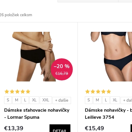
a
26
položiek celkom
d
V
e
ý
n
p
–20 %
€16,79
e
s
p
p
S
M
L
XL
XXL
S
M
L
XL
+ ďalšie
+ ďal
r
Dámske sťahovacie nohavičky
Dámske nohavičky - b
r
- Lormar Spuma
Leilieve 3754
o
€13,39
€15,49
DETAIL