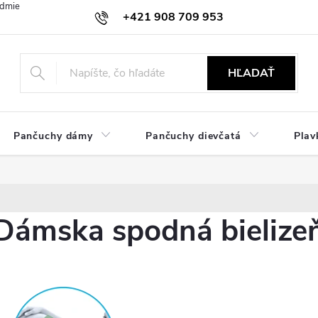
dmienky
Ochrana osobných údajov
Zásady používania cookies
+421 908 709 953
objednavky@ibielizen.sk
HĽADAŤ
Pančuchy dámy
Pančuchy dievčatá
Plav
Dámska spodná bielizeň