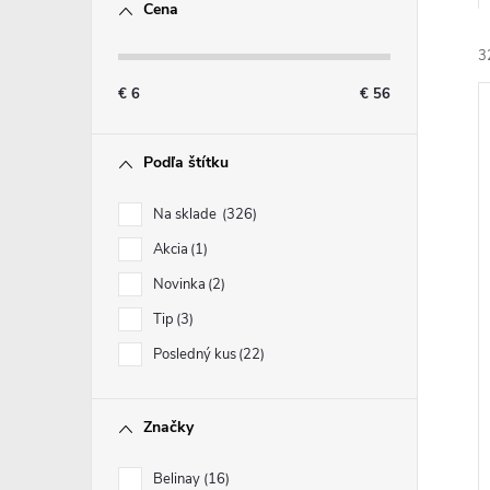
Cena
3
€
6
€
56
Podľa štítku
Na sklade
326
i
Akcia
1
i
Novinka
2
Tip
3
Posledný kus
22
Značky
Belinay
16