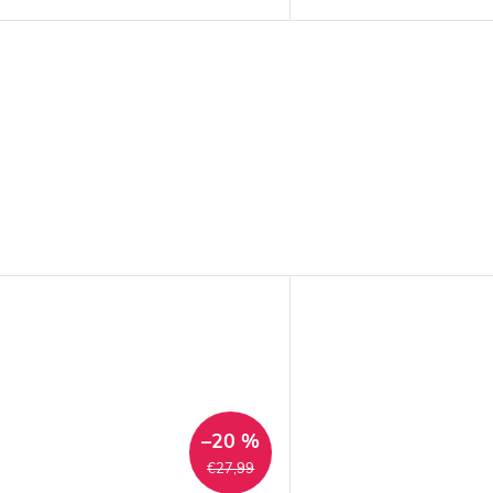
–20 %
€27,99