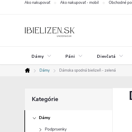
Ako nakupovať
Ako nakupovať - mobil
Obchodné po
Prejsť
na
obsah
Dámy
Páni
Dievčatá
Dámy
Dámska spodná bielizeň - zelená
Domov
B
Preskočiť
Kategórie
kategórie
o
Dámy
č
Podprsenky