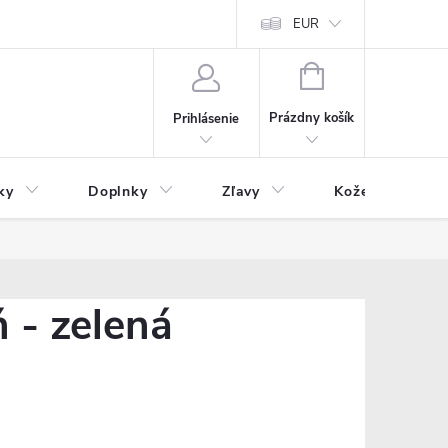
Čo inde nenájdete
Blog
EUR
NÁKUPNÝ
KOŠÍK
Prázdny košík
Prihlásenie
ky
Doplnky
Zľavy
Kožený tovar
 - zelená