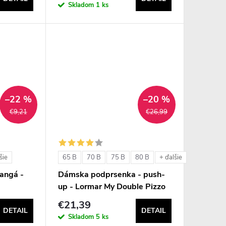
Skladom
1 ks
–22 %
–20 %
€9,21
€26,99
65 B
70 B
75 B
80 B
šie
+ ďalšie
angá -
Dámska podprsenka - push-
8
up - Lormar My Double Pizzo
€21,39
DETAIL
DETAIL
Skladom
5 ks