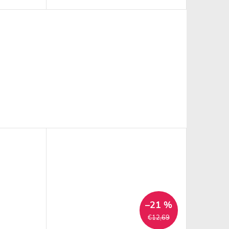
–21 %
€12,69