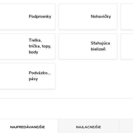
Podprsenky
Nohavičky
Tielka,
Sťahujúca
trička, topy,
bielizeň
body
Podväzkové
pásy
R
NAJPREDÁVANEJŠIE
NAJLACNEJŠIE