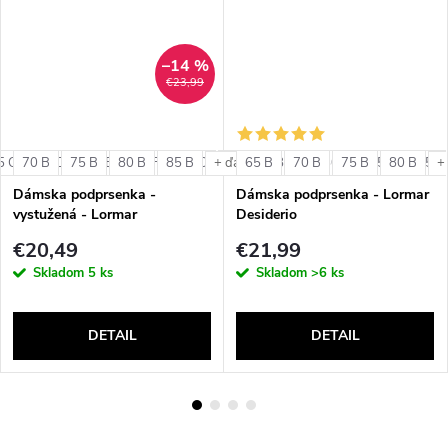
–14 %
€23,99
5 C
70 B
75 D
75 B
75 E
80 B
75 F
85 B
80 C
80 D
65 B
80 E
70 B
80 F
75 B
85 C
80 B
85 D
+ ďalšie
+ ďalšie
+
Dámska podprsenka -
Dámska podprsenka - Lormar
vystužená - Lormar
Desiderio
ExtraOrdinary Vela
€20,49
€21,99
Skladom
5 ks
Skladom
>6 ks
DETAIL
DETAIL