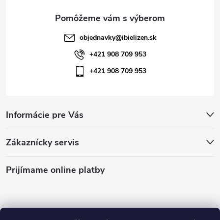
e
objednavky
@
ibielizen.sk
+421 908 709 953
+421 908 709 953
Informácie pre Vás
Zákaznícky servis
Prijímame online platby