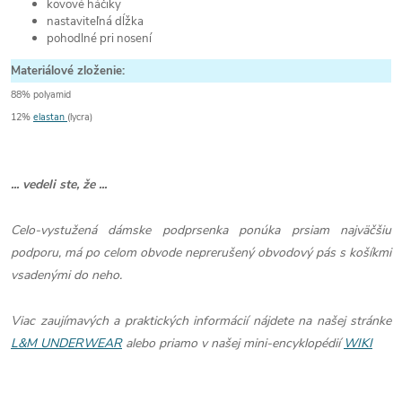
kovové háčiky
nastaviteľná dĺžka
pohodlné pri nosení
Materiálové zloženie:
88% polyamid
12%
elastan
(lycra)
... vedeli ste, že ...
Celo-vystužená dámske podprsenka ponúka prsiam najväčšiu
podporu, má po celom obvode neprerušený obvodový pás s košíkmi
vsadenými do neho.
Viac zaujímavých a praktických informácií nájdete na našej stránke
L&M UNDERWEAR
alebo priamo v našej mini-encyklopédií
WIKI