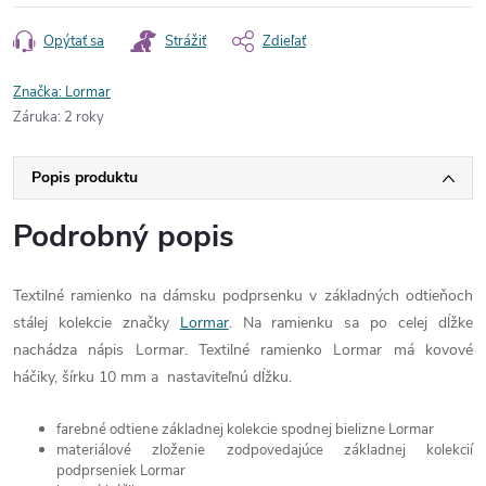
Opýtať sa
Strážiť
Zdieľať
Značka:
Lormar
Záruka
:
2 roky
Popis produktu
Podrobný popis
Textilné ramienko na dámsku podprsenku v základných odtieňoch
stálej kolekcie značky
Lormar
. Na ramienku sa po celej dĺžke
nachádza nápis Lormar. Textilné ramienko Lormar má kovové
háčiky, šírku 10 mm a nastaviteľnú dĺžku.
farebné odtiene základnej kolekcie spodnej bielizne Lormar
materiálové zloženie zodpovedajúce základnej kolekcií
podprseniek Lormar