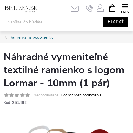
Prejsť
NÁKUPN
KOŠÍK
na
obsah
HĽADAŤ
Ramienka na podprsenku
Náhradné vymeniteľné
textilné ramienko s logom
Lormar - 10mm (1 pár)
Neohodnotené
Podrobnosti hodnotenia
Kód:
251/BIE