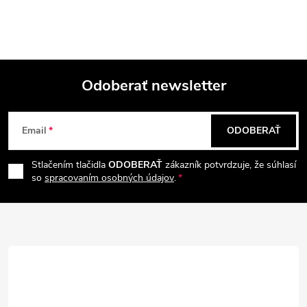
Odoberať newsletter
Z
Email
ODOBERAŤ
á
Stlačením tlačidla
ODOBERAŤ
zákazník potvrdzuje, že súhlasí
p
so
spracovaním osobných údajov
.
ä
t
i