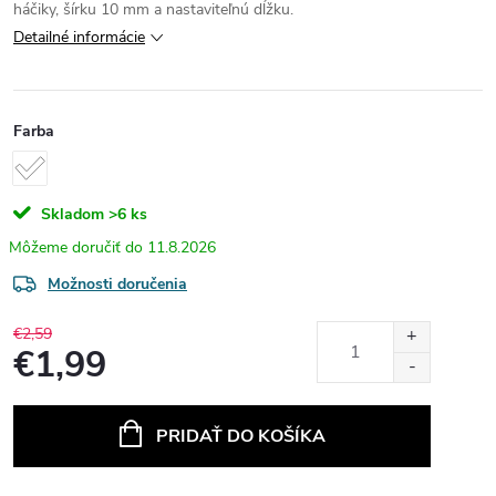
háčiky, šírku 10 mm a nastaviteľnú dĺžku.
Detailné informácie
Farba
Skladom
>6 ks
11.8.2026
Možnosti doručenia
€2,59
€1,99
Jednotková
cena:
PRIDAŤ DO KOŠÍKA