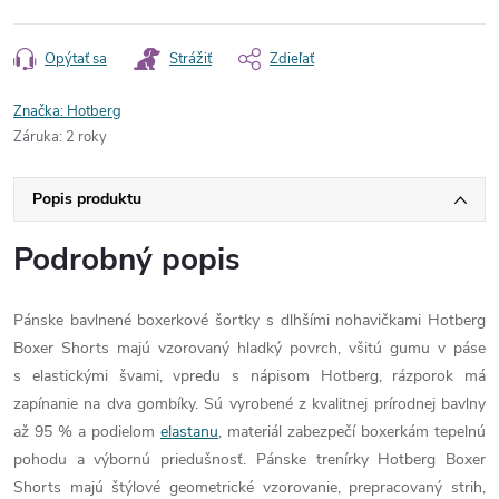
Opýtať sa
Strážiť
Zdieľať
Značka:
Hotberg
Záruka
:
2 roky
Popis produktu
Podrobný popis
Pánske bavlnené boxerkové šortky s dlhšími nohavičkami Hotberg
Boxer Shorts majú vzorovaný hladký povrch, všitú gumu v páse
s elastickými švami, vpredu s nápisom Hotberg, rázporok má
zapínanie na dva gombíky. Sú vyrobené z kvalitnej prírodnej bavlny
až 95 % a podielom
elastanu
, materiál zabezpečí boxerkám tepelnú
pohodu a výbornú priedušnosť. Pánske trenírky Hotberg Boxer
Shorts majú štýlové geometrické vzorovanie, prepracovaný strih,