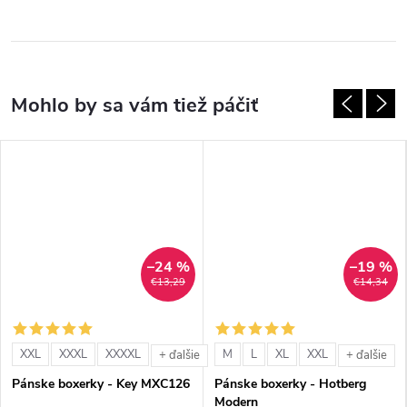
–24 %
–19 %
€13,29
€14,34
XXL
XXXL
XXXXL
M
L
XL
XXL
+ ďalšie
+ ďalšie
Pánske boxerky - Key MXC126
Pánske boxerky - Hotberg
Modern