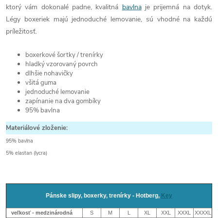
ktorý vám dokonalé padne, kvalitná
bavlna
je prijemná na dotyk.
Légy boxeriek majú jednoduché lemovanie, sú vhodné na každú
príležitosť.
boxerkové šortky / trenírky
hladký vzorovaný povrch
dlhšie nohavičky
všitá guma
jednoduché lemovanie
zapínanie na dva gombíky
95% bavlna
Materiálové zloženie:
95% bavlna
5% elastan (lycra)
Pánske slipy, boxerky, trenírky - Hotberg,
Key
veľkosť - medzinárodná
S
M
L
XL
XXL
XXXL
XXXXL