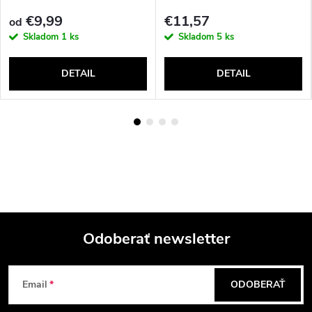
€9,99
€11,57
od
Skladom
1 ks
Skladom
5 ks
DETAIL
DETAIL
Odoberať newsletter
Z
Email
ODOBERAŤ
á