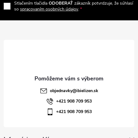
Stlačením tlačidla
ODOBERAŤ
zákazník potvrdzuje, že súhlasí
p
so
spracovaním osobných údajov
.
ä
t
i
e
objednavky
@
ibielizen.sk
+421 908 709 953
+421 908 709 953