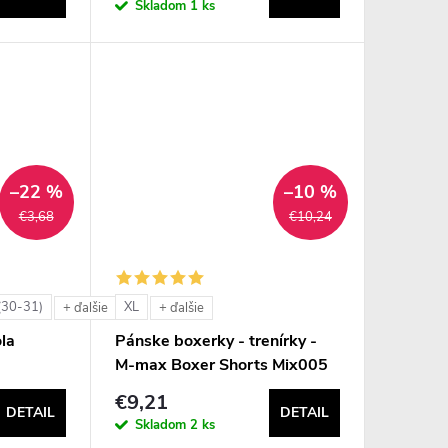
Skladom
1 ks
–22 %
–10 %
€3,68
€10,24
(30-31)
XL
+ ďalšie
+ ďalšie
la
Pánske boxerky - trenírky -
M-max Boxer Shorts Mix005
€9,21
DETAIL
DETAIL
Skladom
2 ks