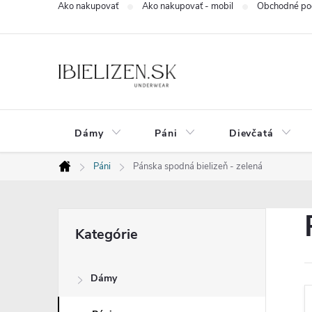
Ako nakupovať
Ako nakupovať - mobil
Obchodné po
Prejsť
na
obsah
Dámy
Páni
Dievčatá
Páni
Pánska spodná bielizeň - zelená
Domov
B
Preskočiť
Kategórie
kategórie
o
Dámy
č