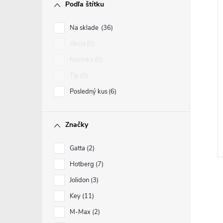
Podľa štítku
Na sklade
36
Akcia
0
Novinka
0
Tip
0
Posledný kus
6
Značky
Gatta
2
Hotberg
7
Jolidon
3
Key
11
M-Max
2