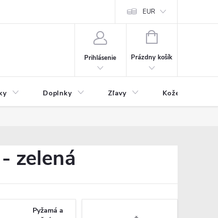
Čo inde nenájdete
Blog
EUR
NÁKUPNÝ
KOŠÍK
Prázdny košík
Prihlásenie
ky
Doplnky
Zľavy
Kožený tovar
- zelená
Pyžamá a