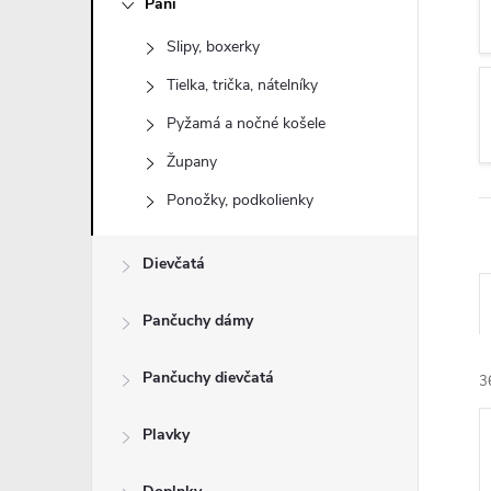
Páni
n
Slipy, boxerky
ý
Tielka, trička, nátelníky
p
Pyžamá a nočné košele
Župany
a
Ponožky, podkolienky
n
Dievčatá
e
Pančuchy dámy
l
Pančuchy dievčatá
3
Plavky