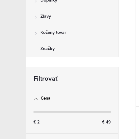
Doplnky
Zľavy
i
i
Kožený tovar
Značky
Cena
€
2
€
49