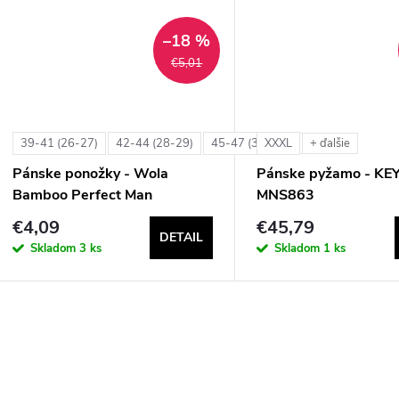
t
t
–18 %
o
€5,01
o
v
v
39-41 (26-27)
42-44 (28-29)
45-47 (30-31)
XXXL
+ ďalšie
+ ďalšie
Pánske ponožky - Wola
Pánske pyžamo - KE
Bamboo Perfect Man
MNS863
€4,09
€45,79
DETAIL
Skladom
3 ks
Skladom
1 ks