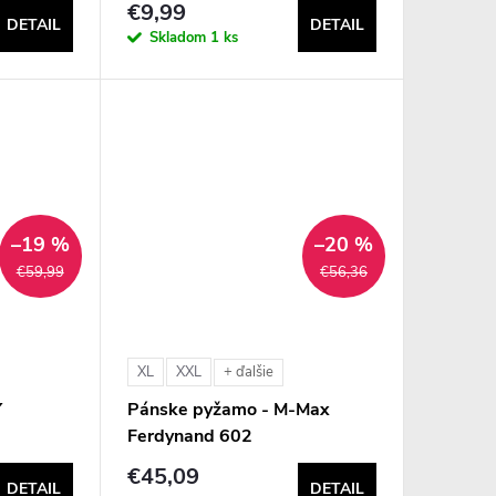
€9,99
DETAIL
DETAIL
Skladom
1 ks
–19 %
–20 %
€59,99
€56,36
XL
XXL
+ ďalšie
Y
Pánske pyžamo - M-Max
Ferdynand 602
€45,09
DETAIL
DETAIL