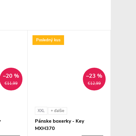
Posledný kus
–20 %
–23 %
€11,99
€12,99
XXL
+ ďalšie
y
Pánske boxerky - Key
MXH370