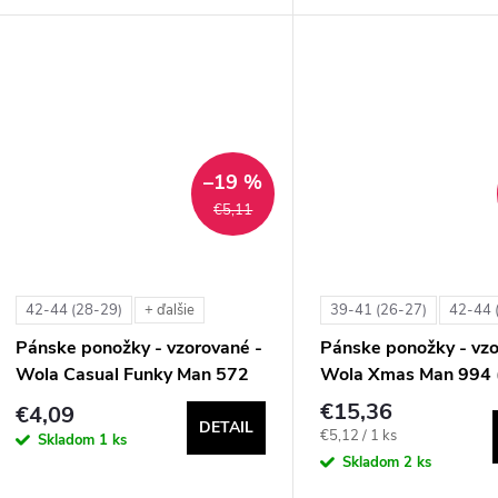
–19 %
€5,11
42-44 (28-29)
39-41 (26-27)
42-44 
+ ďalšie
Pánske ponožky - vzorované -
Pánske ponožky - vzo
Wola Casual Funky Man 572
Wola Xmas Man 994 
€15,36
€4,09
DETAIL
Jednotková
€5,12 / 1 ks
Skladom
1 ks
cena:
Skladom
2 ks