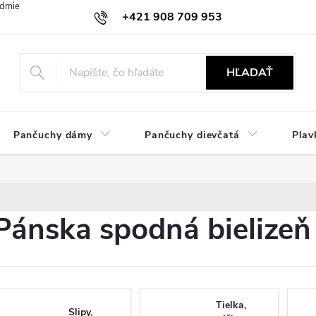
dmienky
Ochrana osobných údajov
Zásady používania cookies
+421 908 709 953
objednavky@ibielizen.sk
HĽADAŤ
Pančuchy dámy
Pančuchy dievčatá
Plav
Pánska spodná bielizeň 
Tielka,
Slipy,