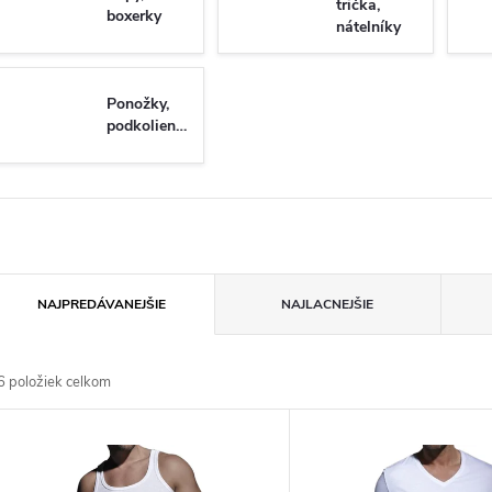
trička,
boxerky
nátelníky
Ponožky,
podkolienky
R
NAJPREDÁVANEJŠIE
NAJLACNEJŠIE
a
6
položiek celkom
d
V
e
ý