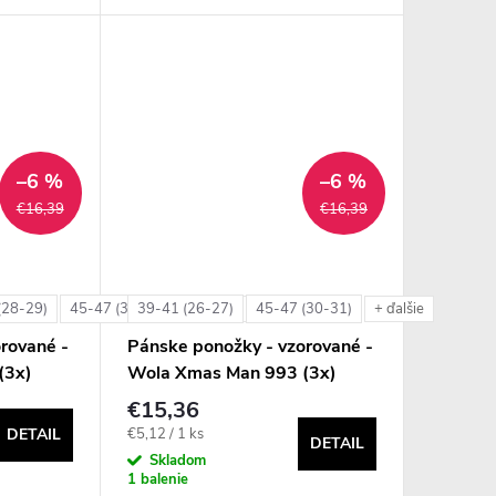
–6 %
–6 %
€16,39
€16,39
(28-29)
45-47 (30-31)
39-41 (26-27)
45-47 (30-31)
+ ďalšie
+ ďalšie
rované -
Pánske ponožky - vzorované -
(3x)
Wola Xmas Man 993 (3x)
€15,36
Jednotková
€5,12 / 1 ks
DETAIL
DETAIL
cena:
Skladom
1 balenie