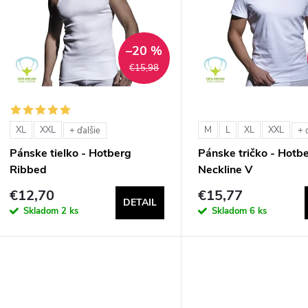
n
p
–20 %
€15,98
e
s
p
p
XL
XXL
M
L
XL
XXL
+ ďalšie
+ 
r
Pánske tielko - Hotberg
Pánske tričko - Hotb
r
Ribbed
Neckline V
o
€12,70
€15,77
o
DETAIL
d
Skladom
2 ks
Skladom
6 ks
d
u
u
k
k