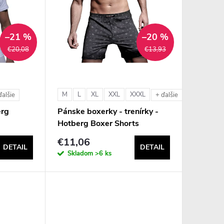
–21 %
–20 %
€20,08
€13,93
M
L
XL
XXL
XXXL
ďalšie
+ ďalšie
erg
Pánske boxerky - trenírky -
Hotberg Boxer Shorts
€11,06
DETAIL
DETAIL
Skladom
>6 ks