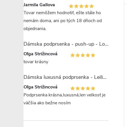
Jarmila Gallova
Tovar nemôžem hodnotiť, ešte stále ho
nemám doma, ani po tých 18 dňoch od
objednania.
Dámska podprsenka - push-up - Lormar Saten Soft up
Oľga Strižincová
tovar krásny
Dámska luxusná podprsenka - Leilieve 7743
Oľga Strižincová
Podprsenka krásna,luxusná,len velkosť je
väčšia ako bežne nosím