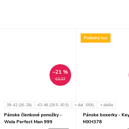
Posledný kus
–21 %
€3,37
39-42 (26-28)
43-46 (28.5-30.5)
XXXL
+ ďalšie
+ ďalšie
Pánske členkové ponožky -
Pánske boxerky - Ke
Wola Perfect Man 999
MXH378