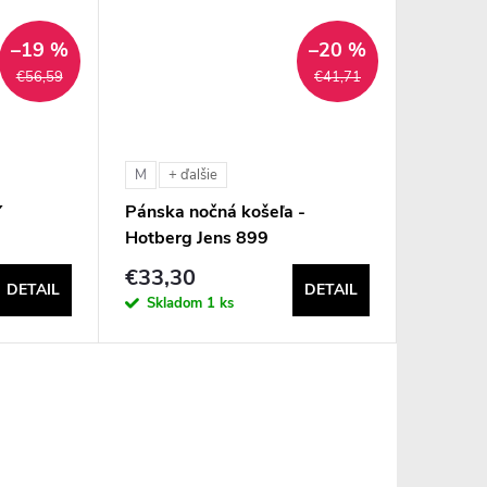
–19 %
–20 %
€56,59
€41,71
M
+ ďalšie
Y
Pánska nočná košeľa -
Hotberg Jens 899
€33,30
DETAIL
DETAIL
Skladom
1 ks