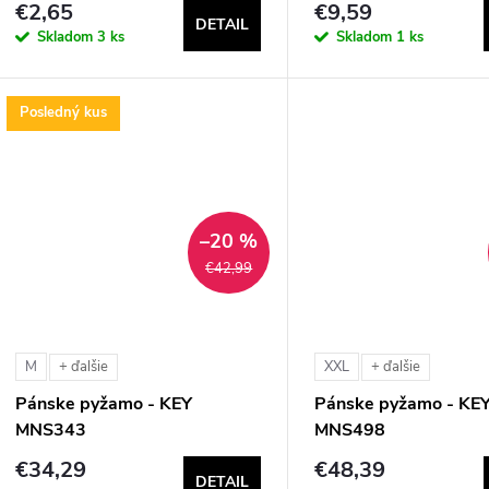
€2,65
€9,59
DETAIL
Skladom
3 ks
Skladom
1 ks
Posledný kus
–20 %
€42,99
M
XXL
+ ďalšie
+ ďalšie
Pánske pyžamo - KEY
Pánske pyžamo - KE
MNS343
MNS498
€34,29
€48,39
DETAIL