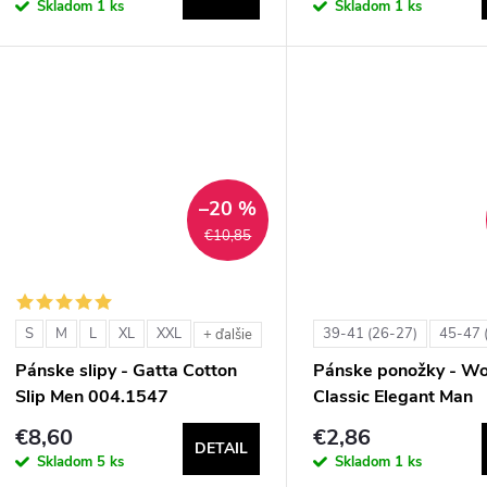
Skladom
1 ks
Skladom
1 ks
–20 %
€10,85
S
M
L
XL
XXL
39-41 (26-27)
45-47 
+ ďalšie
Pánske slipy - Gatta Cotton
Pánske ponožky - Wo
Slip Men 004.1547
Classic Elegant Man
€8,60
€2,86
DETAIL
Skladom
5 ks
Skladom
1 ks