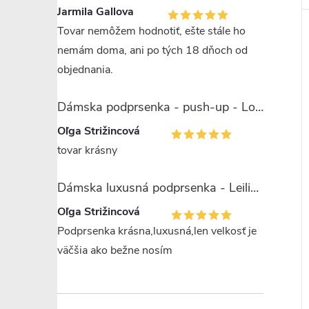
Jarmila Gallova
Tovar nemôžem hodnotiť, ešte stále ho
nemám doma, ani po tých 18 dňoch od
objednania.
Dámska podprsenka - push-up - Lormar Saten Soft up
Oľga Strižincová
tovar krásny
Dámska luxusná podprsenka - Leilieve 7743
Oľga Strižincová
Podprsenka krásna,luxusná,len velkosť je
väčšia ako bežne nosím