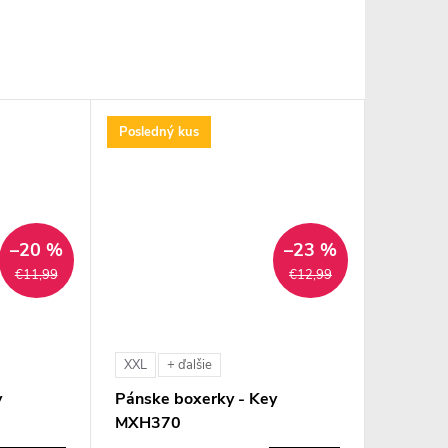
Posledný kus
–20 %
–23 %
€11,99
€12,99
XXL
+ ďalšie
y
Pánske boxerky - Key
MXH370