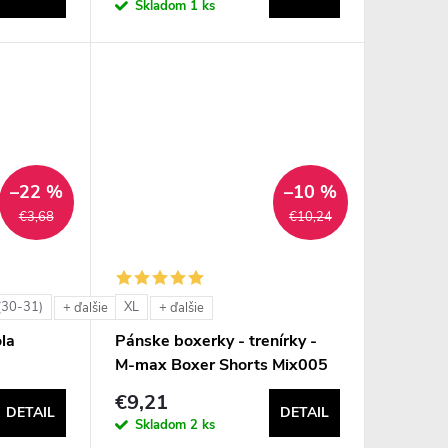
Skladom
1 ks
–22 %
–10 %
€3,68
€10,24
(30-31)
XL
+ ďalšie
+ ďalšie
la
Pánske boxerky - trenírky -
M-max Boxer Shorts Mix005
€9,21
DETAIL
DETAIL
Skladom
2 ks