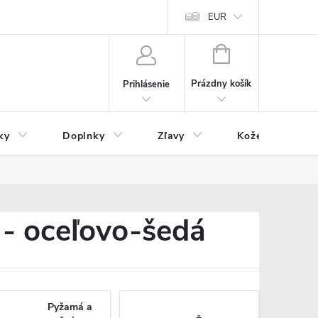
Čo inde nenájdete
Blog
EUR
NÁKUPNÝ
KOŠÍK
Prázdny košík
Prihlásenie
ky
Doplnky
Zľavy
Kožený tovar
 - oceľovo-šedá
Pyžamá a