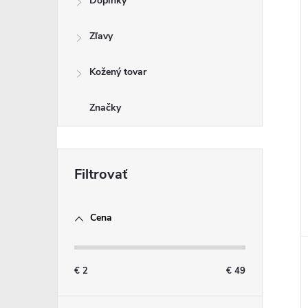
Doplnky
Zľavy
i
i
Kožený tovar
Značky
Cena
€
2
€
49