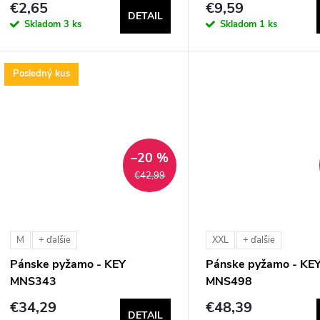
€2,65
€9,59
DETAIL
Skladom
3 ks
Skladom
1 ks
Posledný kus
–20 %
€42,99
M
XXL
+ ďalšie
+ ďalšie
Pánske pyžamo - KEY
Pánske pyžamo - KE
MNS343
MNS498
€34,29
€48,39
DETAIL