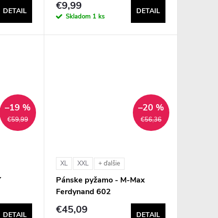
€9,99
DETAIL
DETAIL
Skladom
1 ks
–19 %
–20 %
€59,99
€56,36
XL
XXL
+ ďalšie
Y
Pánske pyžamo - M-Max
Ferdynand 602
€45,09
DETAIL
DETAIL