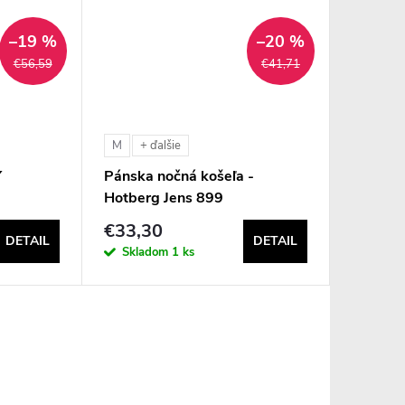
–19 %
–20 %
€56,59
€41,71
M
+ ďalšie
Y
Pánska nočná košeľa -
Hotberg Jens 899
€33,30
DETAIL
DETAIL
Skladom
1 ks