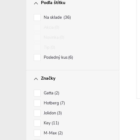
Podľa štítku
Na sklade
36
Akcia
0
Novinka
0
Tip
0
Posledný kus
6
Značky
Gatta
2
Hotberg
7
Jolidon
3
Key
11
M-Max
2