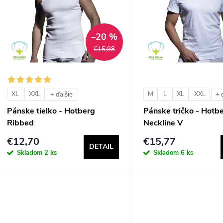
n
p
–20 %
€15,98
e
s
p
p
XL
XXL
M
L
XL
XXL
+ ďalšie
+ 
r
Pánske tielko - Hotberg
Pánske tričko - Hotb
r
Ribbed
Neckline V
o
€12,70
€15,77
o
DETAIL
d
Skladom
2 ks
Skladom
6 ks
d
u
u
k
k