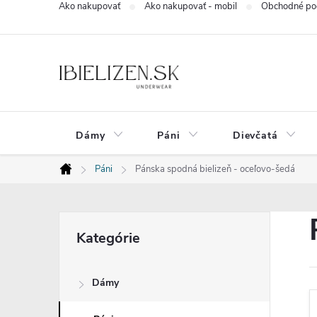
Ako nakupovať
Ako nakupovať - mobil
Obchodné po
Prejsť
na
obsah
Dámy
Páni
Dievčatá
Páni
Pánska spodná bielizeň - oceľovo-šedá
Domov
B
Preskočiť
Kategórie
kategórie
o
Dámy
č