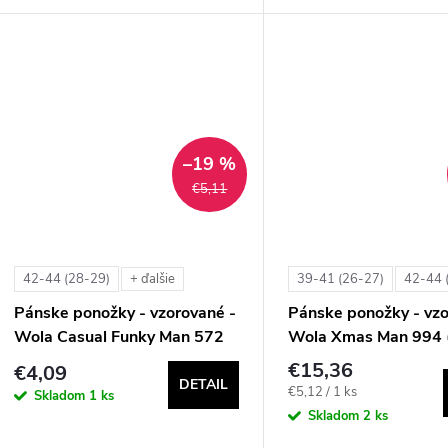
–19 %
€5,11
42-44 (28-29)
39-41 (26-27)
42-44 
+ ďalšie
Pánske ponožky - vzorované -
Pánske ponožky - vzo
Wola Casual Funky Man 572
Wola Xmas Man 994 
€15,36
€4,09
DETAIL
Jednotková
€5,12 / 1 ks
Skladom
1 ks
cena:
Skladom
2 ks