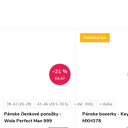
Posledný kus
–21 %
€3,37
39-42 (26-28)
43-46 (28.5-30.5)
XXXL
+ ďalšie
+ ďalšie
Pánske členkové ponožky -
Pánske boxerky - Ke
Wola Perfect Man 999
MXH378