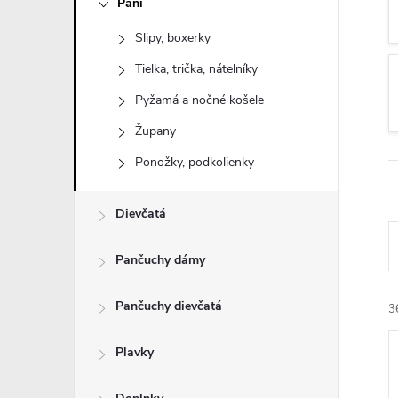
Páni
n
Slipy, boxerky
ý
Tielka, trička, nátelníky
p
Pyžamá a nočné košele
Župany
a
Ponožky, podkolienky
n
Dievčatá
e
Pančuchy dámy
l
Pančuchy dievčatá
3
Plavky