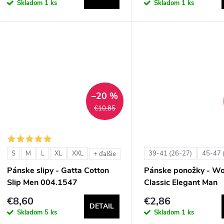
Skladom
1 ks
Skladom
1 ks
–20 %
€10,85
S
M
L
XL
XXL
39-41 (26-27)
45-47 
+ ďalšie
Pánske slipy - Gatta Cotton
Pánske ponožky - Wo
Slip Men 004.1547
Classic Elegant Man
€8,60
€2,86
DETAIL
Skladom
5 ks
Skladom
1 ks