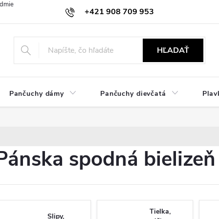
dmienky
Ochrana osobných údajov
Zásady používania cookies
+421 908 709 953
objednavky@ibielizen.sk
HĽADAŤ
Pančuchy dámy
Pančuchy dievčatá
Plav
Pánska spodná bielizeň
Tielka,
Slipy,