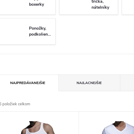
trička,
boxerky
nátelníky
Ponožky,
podkolienky
R
NAJPREDÁVANEJŠIE
NAJLACNEJŠIE
a
6
položiek celkom
d
V
e
ý