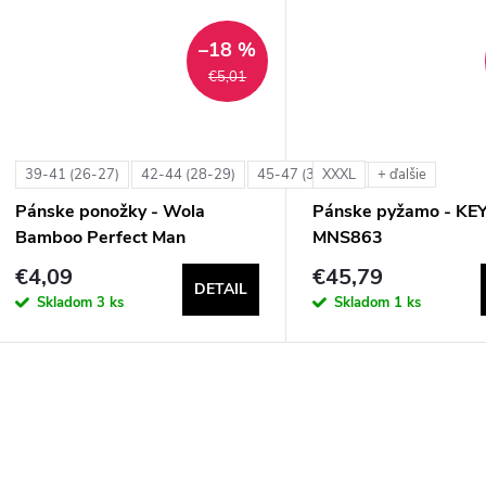
t
t
–18 %
o
€5,01
o
v
v
39-41 (26-27)
42-44 (28-29)
45-47 (30-31)
XXXL
+ ďalšie
+ ďalšie
Pánske ponožky - Wola
Pánske pyžamo - KE
Bamboo Perfect Man
MNS863
€4,09
€45,79
DETAIL
Skladom
3 ks
Skladom
1 ks