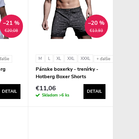
–21 %
–20 %
€20,08
€13,93
M
L
XL
XXL
XXXL
ďalšie
+ ďalšie
erg
Pánske boxerky - trenírky -
Hotberg Boxer Shorts
€11,06
DETAIL
DETAIL
Skladom
>6 ks