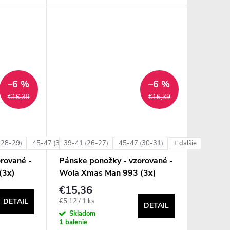
–6 %
–6 %
€16,39
€16,39
(28-29)
45-47 (30-31)
39-41 (26-27)
45-47 (30-31)
+ ďalšie
+ ďalšie
rované -
Pánske ponožky - vzorované -
(3x)
Wola Xmas Man 993 (3x)
€15,36
Jednotková
€5,12 / 1 ks
DETAIL
DETAIL
cena:
Skladom
1 balenie