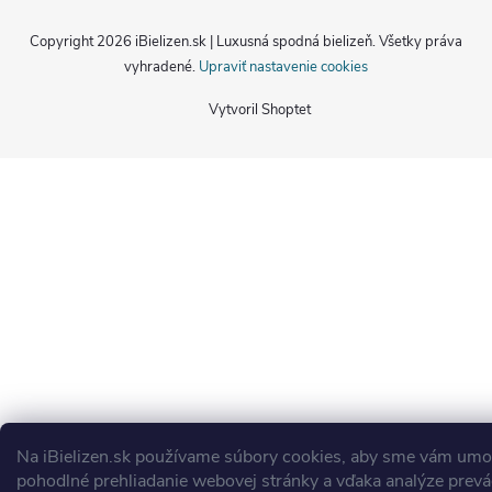
Copyright 2026
iBielizen.sk | Luxusná spodná bielizeň
. Všetky práva
vyhradené.
Upraviť nastavenie cookies
Vytvoril Shoptet
Na iBielizen.sk
používame súbory cookies, aby sme vám umož
pohodlné prehliadanie webovej stránky a vďaka analýze prev