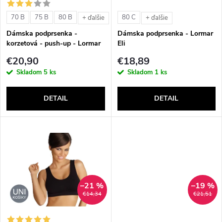
s
e
70 B
75 B
80 B
80 C
+ ďalšie
+ ďalšie
p
Dámska podprsenka -
Dámska podprsenka - Lormar
p
korzetová - push-up - Lormar
Eli
r
Lynette
€20,90
€18,89
r
Skladom
5 ks
Skladom
1 ks
o
o
DETAIL
DETAIL
d
d
u
u
k
k
t
–21 %
–19 %
t
€14,34
€21,51
o