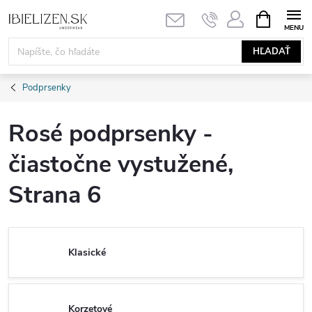
Prejsť
NÁKUPN
KOŠÍK
na
obsah
HĽADAŤ
Podprsenky
Rosé podprsenky -
čiastočne vystužené
,
Strana 6
Klasické
Korzetové