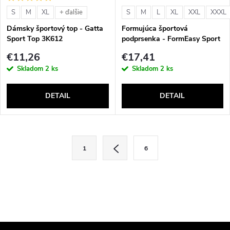
o
v
S
M
XL
S
M
L
XL
XXL
XXXL
+ ďalšie
v
Dámsky športový top - Gatta
Formujúca športová
Sport Top 3K612
podprsenka - FormEasy Sport
Bra Shaper 2800
€11,26
€17,41
Skladom
2 ks
Skladom
2 ks
DETAIL
DETAIL
O
S
1
6
t
v
r
l
á
n
á
k
d
o