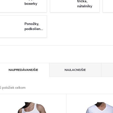
trička,
boxerky
nátelníky
Ponožky,
podkolienky
R
NAJPREDÁVANEJŠIE
NAJLACNEJŠIE
a
6
položiek celkom
d
V
e
ý