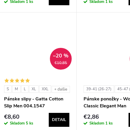
Skladom
1 ks
Skladom
1 ks
–20 %
€10,85
S
M
L
XL
XXL
39-41 (26-27)
45-47 
+ ďalšie
Pánske slipy - Gatta Cotton
Pánske ponožky - Wo
Slip Men 004.1547
Classic Elegant Man
€8,60
€2,86
DETAIL
Skladom
5 ks
Skladom
1 ks