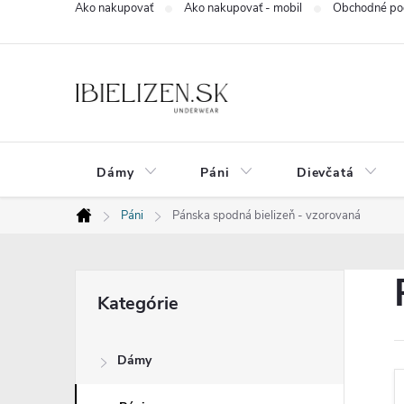
Ako nakupovať
Ako nakupovať - mobil
Obchodné po
Prejsť
na
obsah
Dámy
Páni
Dievčatá
Páni
Pánska spodná bielizeň - vzorovaná
Domov
B
Preskočiť
Kategórie
kategórie
o
Dámy
č