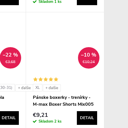
Skladom
1 ks
–22 %
–10 %
€3,68
€10,24
(30-31)
XL
+ ďalšie
+ ďalšie
la
Pánske boxerky - trenírky -
M-max Boxer Shorts Mix005
€9,21
DETAIL
DETAIL
Skladom
2 ks