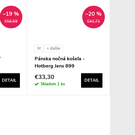
–19 %
–20 %
€56,59
€41,71
M
+ ďalšie
Y
Pánska nočná košeľa -
Hotberg Jens 899
€33,30
DETAIL
DETAIL
Skladom
1 ks