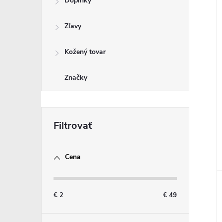
Doplnky
Zľavy
i
i
Kožený tovar
Značky
Cena
€
2
€
49