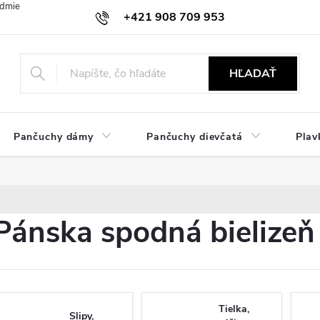
dmienky
Ochrana osobných údajov
Zásady používania cookies
+421 908 709 953
objednavky@ibielizen.sk
HĽADAŤ
Pančuchy dámy
Pančuchy dievčatá
Plav
Pánska spodná bielizeň
Tielka,
Slipy,