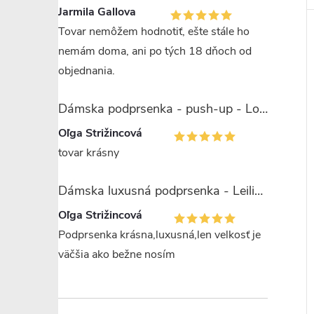
Jarmila Gallova
Tovar nemôžem hodnotiť, ešte stále ho
nemám doma, ani po tých 18 dňoch od
objednania.
Dámska podprsenka - push-up - Lormar Saten Soft up
Oľga Strižincová
tovar krásny
Dámska luxusná podprsenka - Leilieve 7743
Oľga Strižincová
Podprsenka krásna,luxusná,len velkosť je
väčšia ako bežne nosím