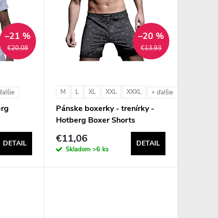
–21 %
–20 %
€20,08
€13,93
M
L
XL
XXL
XXXL
ďalšie
+ ďalšie
erg
Pánske boxerky - trenírky -
Hotberg Boxer Shorts
€11,06
DETAIL
DETAIL
Skladom
>6 ks