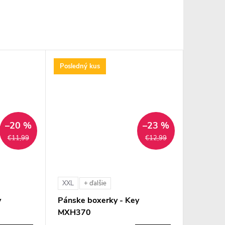
Posledný kus
–20 %
–23 %
€11,99
€12,99
XXL
+ ďalšie
y
Pánske boxerky - Key
MXH370