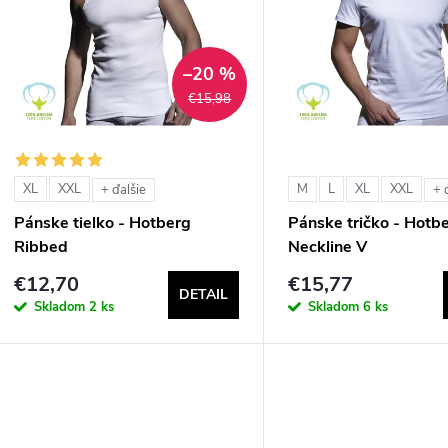
n
p
–20 %
€15,98
e
s
p
p
XL
XXL
M
L
XL
XXL
+ ďalšie
+ 
r
Pánske tielko - Hotberg
Pánske tričko - Hotb
r
Ribbed
Neckline V
o
€12,70
€15,77
o
DETAIL
d
Skladom
2 ks
Skladom
6 ks
d
u
u
k
k