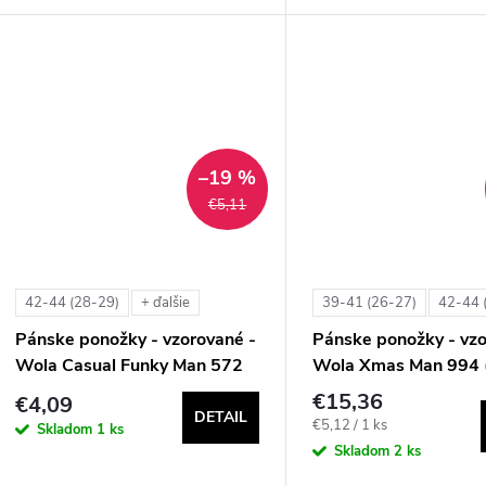
–19 %
€5,11
42-44 (28-29)
39-41 (26-27)
42-44 
+ ďalšie
Pánske ponožky - vzorované -
Pánske ponožky - vzo
Wola Casual Funky Man 572
Wola Xmas Man 994 
€15,36
€4,09
DETAIL
Jednotková
€5,12 / 1 ks
Skladom
1 ks
cena:
Skladom
2 ks