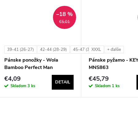
t
t
–18 %
o
€5,01
o
v
v
39-41 (26-27)
42-44 (28-29)
45-47 (30-31)
XXXL
+ ďalšie
+ ďalšie
Pánske ponožky - Wola
Pánske pyžamo - KE
Bamboo Perfect Man
MNS863
€4,09
€45,79
DETAIL
Skladom
3 ks
Skladom
1 ks