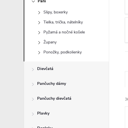
Páni
n
Slipy, boxerky
ý
Tielka, trička, nátelníky
p
Pyžamá a nočné košele
Župany
a
Ponožky, podkolienky
n
Dievčatá
e
Pančuchy dámy
l
Pančuchy dievčatá
3
Plavky