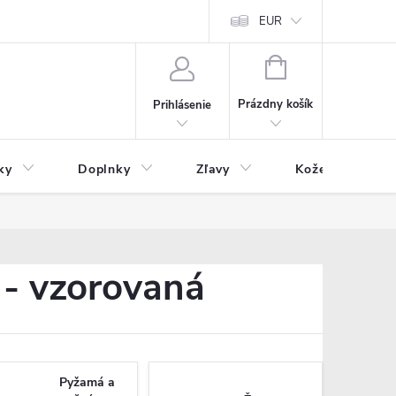
Čo inde nenájdete
Blog
EUR
NÁKUPNÝ
KOŠÍK
Prázdny košík
Prihlásenie
ky
Doplnky
Zľavy
Kožený tovar
 - vzorovaná
Pyžamá a