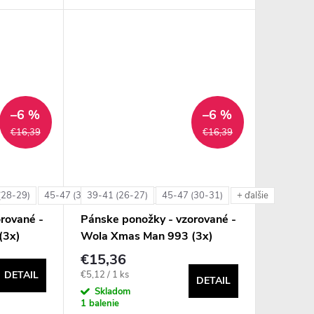
–6 %
–6 %
€16,39
€16,39
(28-29)
45-47 (30-31)
39-41 (26-27)
45-47 (30-31)
+ ďalšie
+ ďalšie
rované -
Pánske ponožky - vzorované -
(3x)
Wola Xmas Man 993 (3x)
€15,36
Jednotková
€5,12 / 1 ks
DETAIL
DETAIL
cena:
Skladom
1 balenie