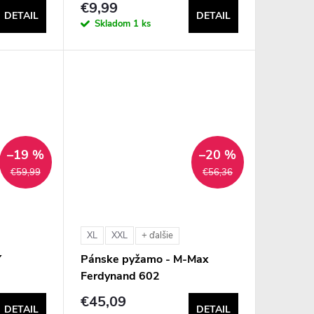
€9,99
DETAIL
DETAIL
Skladom
1 ks
–19 %
–20 %
€59,99
€56,36
XL
XXL
+ ďalšie
Y
Pánske pyžamo - M-Max
Ferdynand 602
€45,09
DETAIL
DETAIL