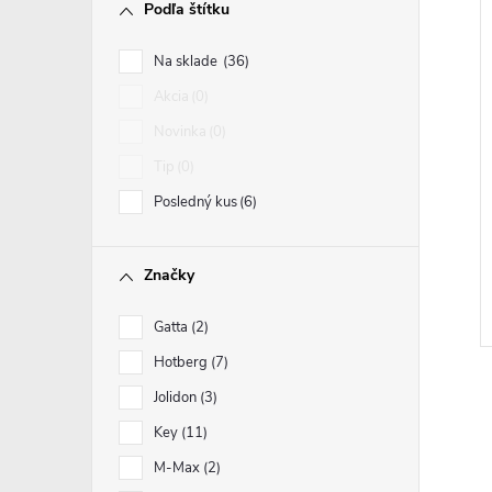
Podľa štítku
Na sklade
36
Akcia
0
Novinka
0
Tip
0
Posledný kus
6
Značky
Gatta
2
Hotberg
7
Jolidon
3
Key
11
M-Max
2