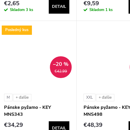
€2,65
€9,59
DETAIL
Skladom
3 ks
Skladom
1 ks
Posledný kus
–20 %
€42,99
M
XXL
+ ďalšie
+ ďalšie
Pánske pyžamo - KEY
Pánske pyžamo - KE
MNS343
MNS498
€34,29
€48,39
DETAIL