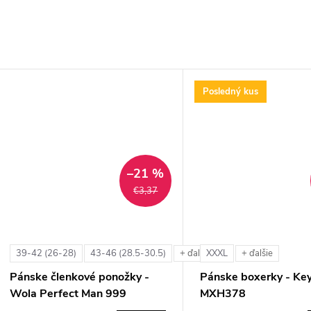
Posledný kus
–21 %
€3,37
39-42 (26-28)
43-46 (28.5-30.5)
XXXL
+ ďalšie
+ ďalšie
Pánske členkové ponožky -
Pánske boxerky - Ke
Wola Perfect Man 999
MXH378