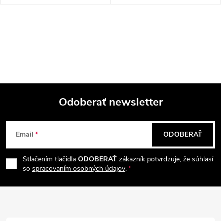
u
u
k
O
k
v
t
t
l
o
á
o
Odoberať newsletter
v
d
v
Z
a
Email
ODOBERAŤ
á
c
Stlačením tlačidla
ODOBERAŤ
zákazník potvrdzuje, že súhlasí
p
i
so
spracovaním osobných údajov
.
e
ä
p