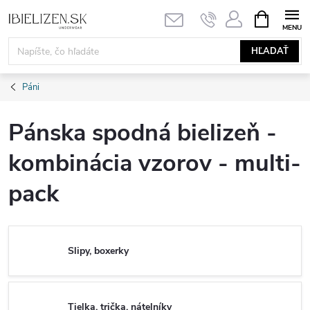
Prejsť
NÁKUPN
KOŠÍK
na
obsah
HĽADAŤ
Páni
Pánska spodná bielizeň -
kombinácia vzorov - multi-
pack
Slipy, boxerky
Tielka, trička, nátelníky