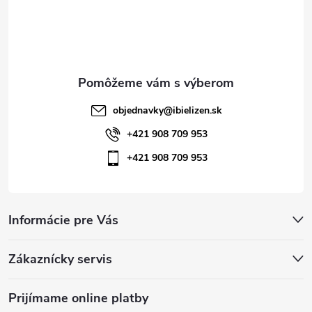
t
r
i
v
e
k
y
objednavky
@
ibielizen.sk
v
+421 908 709 953
ý
+421 908 709 953
p
i
Informácie pre Vás
s
u
Zákaznícky servis
Prijímame online platby