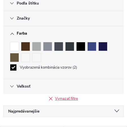
Podľa štítku
Značky
Farba
Vyobrazená kombinácia vzorov
2
Veľkosť
Vymazať filtre
R
Najpredávanejšie
a
Najlacnejšie