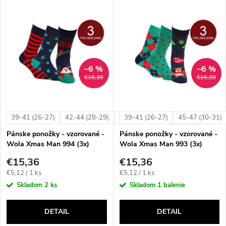
V
Najdrahšie
d
ý
Abecedne
e
p
n
–6 %
–6 %
i
€16,39
€16,39
i
s
e
39-41 (26-27)
42-44 (28-29)
45-47 (30-31)
39-41 (26-27)
45-47 (30-31)
+ ďalšie
p
Pánske ponožky - vzorované -
Pánske ponožky - vzorované -
p
Wola Xmas Man 994 (3x)
Wola Xmas Man 993 (3x)
r
€15,36
€15,36
r
Jednotková
Jednotková
€5,12 / 1 ks
€5,12 / 1 ks
o
cena:
cena:
Skladom
2 ks
Skladom
1 balenie
o
d
DETAIL
DETAIL
d