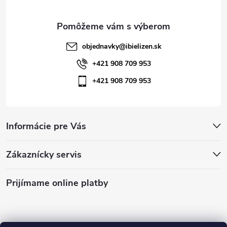
e
k
y
objednavky
@
ibielizen.sk
v
+421 908 709 953
ý
+421 908 709 953
p
i
Informácie pre Vás
s
u
Zákaznícky servis
Prijímame online platby