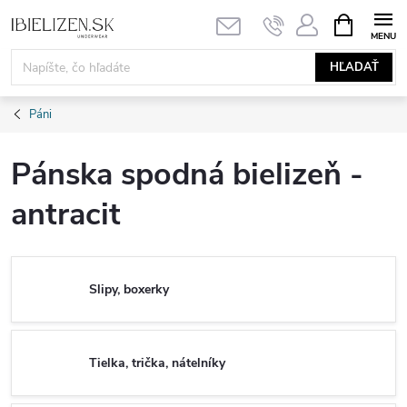
Prejsť
NÁKUPN
KOŠÍK
na
obsah
HĽADAŤ
Páni
Pánska spodná bielizeň -
antracit
Slipy, boxerky
Tielka, trička, nátelníky