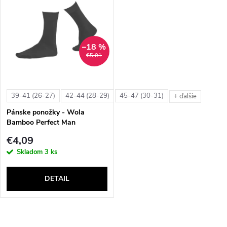
d
ý
Abecedne
e
p
n
–18 %
i
€5,01
i
s
e
39-41 (26-27)
42-44 (28-29)
45-47 (30-31)
+ ďalšie
p
Pánske ponožky - Wola
p
Bamboo Perfect Man
r
€4,09
r
Skladom
3 ks
o
o
DETAIL
d
d
u