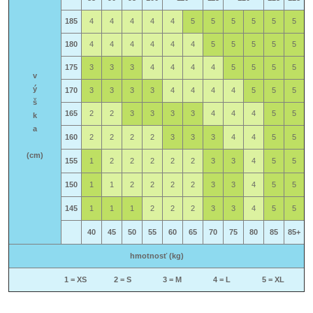
185
4
4
4
4
4
5
5
5
5
5
5
180
4
4
4
4
4
4
5
5
5
5
5
175
3
3
3
4
4
4
4
5
5
5
5
v
ý
170
3
3
3
3
4
4
4
4
5
5
5
š
165
2
2
3
3
3
3
4
4
4
5
5
k
a
160
2
2
2
2
3
3
3
4
4
5
5
(cm)
155
1
2
2
2
2
2
3
3
4
5
5
150
1
1
2
2
2
2
3
3
4
5
5
145
1
1
1
2
2
2
3
3
4
5
5
40
45
50
55
60
65
70
75
80
85
85+
hmotnosť (kg)
1 = XS 2 = S
3 = M
4 = L
5 = XL