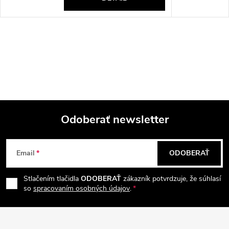
Odoberať newsletter
Z
Email
ODOBERAŤ
á
Stlačením tlačidla
ODOBERAŤ
zákazník potvrdzuje, že súhlasí
p
so
spracovaním osobných údajov
.
ä