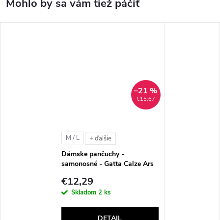
–21 %
€15,67
M / L
+ ďalšie
Dámske pančuchy -
samonosné - Gatta Calze Ars
Amandi (20 DEN)
€12,29
Skladom
2 ks
DETAIL