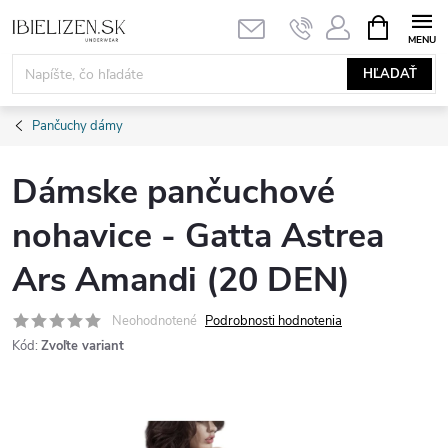
Prejsť
NÁKUPN
KOŠÍK
na
obsah
HĽADAŤ
Pančuchy dámy
Dámske pančuchové
nohavice - Gatta Astrea
Ars Amandi (20 DEN)
Neohodnotené
Podrobnosti hodnotenia
Kód:
Zvoľte variant