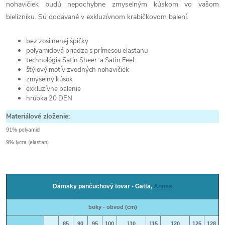
nohavičiek budú nepochybne zmyselným kúskom vo vašom
bielizníku. Sú dodávané v exkluzívnom krabičkovom balení.
bez zosilnenej špičky
polyamidová priadza s prímesou elastanu
technológia Satin Sheer a Satin Feel
štýlový motív zvodných nohavičiek
zmyselný kúsok
exkluzívne balenie
hrúbka 20 DEN
Materiálové zloženie:
91% polyamid
9% lycra (elastan)
Dámsky pančuchový tovar - Gatta,
Annes
boky - obvod (cm)
85
90
95
100
110
115
120
125
128