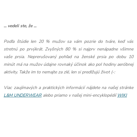
... vedeli ste, že ...
Podľa štúdie len 20 % mužov sa vám pozrie do tváre, keď vás
stretnú po prvýkrát. Zvyšných 80 % si najprv nenápadne všimne
vaše prsia. Neprerušovaný pohľad na ženské prsia po dobu 10
minút má na mužov údajne rovnaký účinok ako pol hodiny aeróbnej
aktivity. Takže im to nemajte za zlé, len si predlžujú život (-:
Viac zaujímavých a praktických informácií nájdete na našej stránke
L&M UNDERWEAR
alebo priamo v našej mini-encyklopédií
WIKI