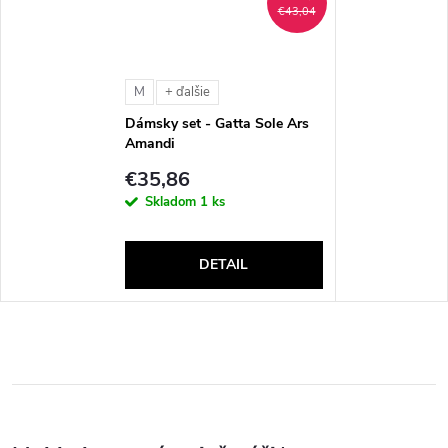
€43,04
M
+ ďalšie
Dámsky set - Gatta Sole Ars
Amandi
€35,86
Skladom
1 ks
DETAIL