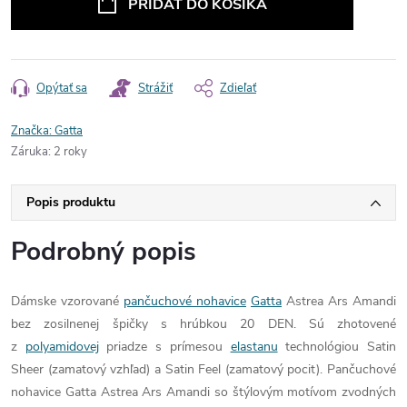
PRIDAŤ DO KOŠÍKA
Opýtať sa
Strážiť
Zdieľať
Značka:
Gatta
Záruka
:
2 roky
Popis produktu
Podrobný popis
Dámske vzorované
pančuchové nohavice
Gatta
Astrea Ars Amandi
bez zosilnenej špičky s hrúbkou 20 DEN. Sú zhotovené
z
polyamidovej
priadze s prímesou
elastanu
technológiou Satin
Sheer (zamatový vzhľad) a Satin Feel (zamatový pocit). Pančuchové
nohavice Gatta Astrea Ars Amandi so štýlovým motívom zvodných