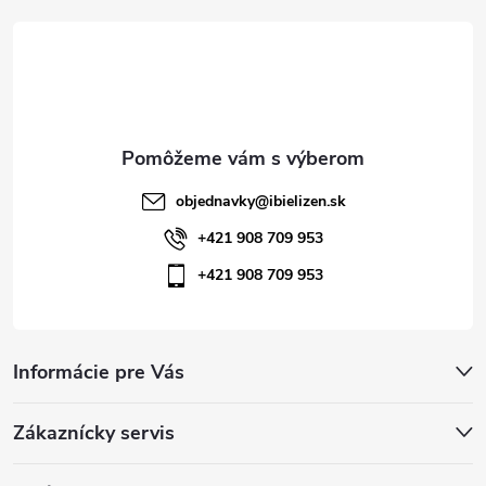
t
i
e
objednavky
@
ibielizen.sk
+421 908 709 953
+421 908 709 953
Informácie pre Vás
Zákaznícky servis