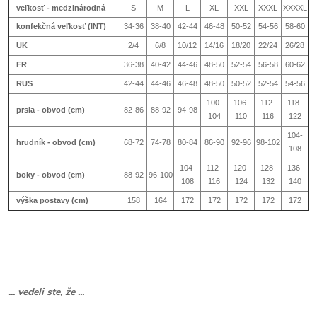
veľkosť - medzinárodná
S
M
L
XL
XXL
XXXL
XXXXL
konfekčná veľkosť (INT)
34-36
38-40
42-44
46-48
50-52
54-56
58-60
UK
2/4
6/8
10/12
14/16
18/20
22/24
26/28
FR
36-38
40-42
44-46
48-50
52-54
56-58
60-62
RUS
42-44
44-46
46-48
48-50
50-52
52-54
54-56
100-
106-
112-
118-
prsia - obvod (cm)
82-86
88-92
94-98
104
110
116
122
104-
hrudník - obvod (cm)
68-72
74-78
80-84
86-90
92-96
98-102
108
104-
112-
120-
128-
136-
boky - obvod (cm)
88-92
96-100
108
116
124
132
140
výška postavy (cm)
158
164
172
172
172
172
172
... vedeli ste, že ...