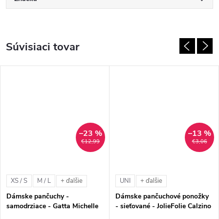
Súvisiaci tovar
–23 %
–13 %
€12,99
€3,06
XS / S
M / L
UNI
+ ďalšie
+ ďalšie
Dámske pančuchy -
Dámske pančuchové ponožky
samodrziace - Gatta Michelle
- sieťované - JolieFolie Calzino
02 (20 DEN)
City 0508 (30 DEN)