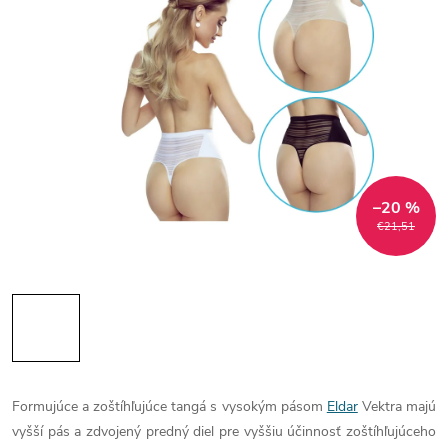
–20 %
€21,51
Formujúce a zoštíhľujúce tangá s vysokým pásom
Eldar
Vektra majú
vyšší pás a zdvojený predný diel pre vyššiu účinnosť zoštíhľujúceho