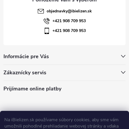
objednavky
@
ibielizen.sk
+421 908 709 953
+421 908 709 953
Informácie pre Vás
Zákaznícky servis
Prijímame online platby
Na iBielizen.sk
používame súbory cookies, aby sme vám
Obchodné podmienky
Podmienky ochrany osobných údajov
umožnili pohodlné prehliadanie webovej stránky a vďaka
Ako nakupovať
Ako nakupovať - mobil
Čo inde nenájdete