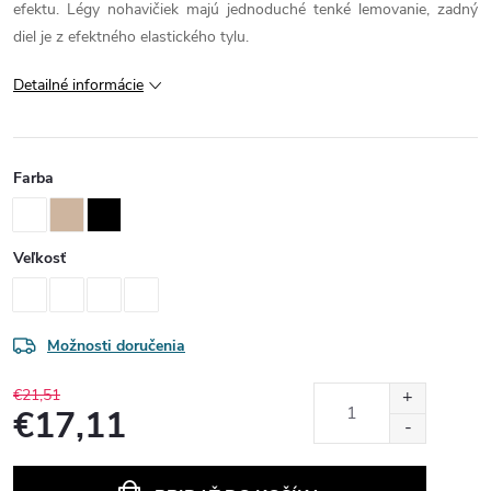
efektu. Légy nohavičiek majú jednoduché tenké lemovanie, zadný
diel je z efektného elastického tylu.
Detailné informácie
Farba
Veľkosť
Možnosti doručenia
€21,51
€17,11
Jednotková
cena: