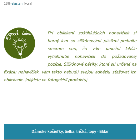
18%
elastan
(lycra)
Pri obliekaní zoštíhľujúcich nohavičiek si
horný lem so silikónovými pásikmi prehnite
smerom von, čo vám umožní ľahšie
vytiahnutie nohavičiek do požadovanej
pozície. Silikónové pásiky, ktoré sú určené na
fixáciu nohavičiek, vám takto nebudú svojou adhéziu sťažovať ich
obliekanie. (nájdete vo fotogalérií produktu)
Dámske košieľky, tielka, tričká, topy - Eldar