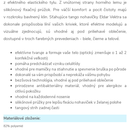
z efektného elastického tylu. Z vnútornej strany horného lemu je
silikónový fixačný prúžok. Pre väčší komfort a pocit čistoty majú
v rozkroku bavlnený klin. Sťahujúce tango nohavičky Eldar Vektra sa
dokonale prispôsobia línií vašich kriviek, ktoré efektne modelujú a
vizuálne zjednocujú, sú vhodné aj pod priliehavé oblečenie,
dostupné v troch farebných prevedeniach - biele, čierne a telové.
efektívne tvaruje a formuje vaše telo (optický zmenšuje o 1 až 2
konfekčné veľkosti)
pomáha predchádzať vzniku celulitídy
vhodné pre mamičky na stiahnutie a spevnenie bruška po pôrode
dokonalé sa vám prispôsobí a neprekáža vášmu pohybu
bezšvová technológia, vhodné aj pod priliehavé oblečenie
prirodzene antibakteriálny materiál, vhodný pre alergikov a
citlivú pokožku
vhodné na každodenné nosenie
silikónové prúžky pre lepšiu fixáciu nohavičiek v želanej polohe
tangový strih zadnej časti
Materiálové zloženie:
82% polyamid