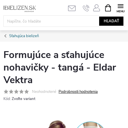
Prejsť
NÁKUPN
KOŠÍK
na
obsah
HĽADAŤ
Sťahujúca bielizeň
Formujúce a sťahujúce
nohavičky - tangá - Eldar
Vektra
Neohodnotené
Podrobnosti hodnotenia
Kód:
Zvoľte variant