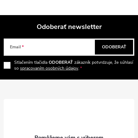
Odoberať newsletter
Z
Email
ODOBERAŤ
á
Stlačením tlačidla
ODOBERAŤ
zákazník potvrdzuje, že súhlasí
p
so
spracovaním osobných údajov
.
ä
t
i
e