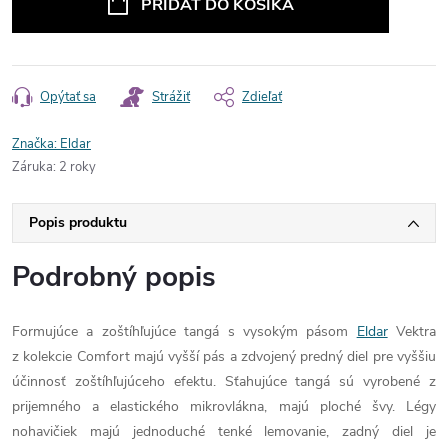
PRIDAŤ DO KOŠÍKA
Opýtať sa
Strážiť
Zdieľať
Značka:
Eldar
Záruka
:
2 roky
Popis produktu
Podrobný popis
Formujúce a zoštíhľujúce tangá s vysokým pásom
Eldar
Vektra
z kolekcie Comfort majú vyšší pás a zdvojený predný diel pre vyššiu
účinnosť zoštíhľujúceho efektu. Sťahujúce tangá sú vyrobené z
prijemného a elastického mikrovlákna, majú ploché švy. Légy
nohavičiek majú jednoduché tenké lemovanie, zadný diel je