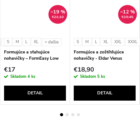
–19 %
–12 %
€21,10
€19,46
S
M
L
XL
S
M
L
XL
XXL
XXXL
+ ďalšie
+ ďalšie
Formujúce a sťahujúce
Formujúce a zoštíhľujúce
nohavičky – FormEasy Low
nohavičky - Eldar Venus
Waist Slip Shaper 0400
€17
€18,90
Skladom
4 ks
Skladom
5 ks
DETAIL
DETAIL